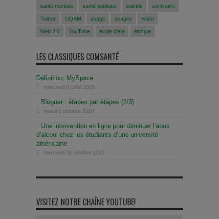
santé mentale
santé publique
suicide
séminaire
Twitter
UQAM
usage
usages
vidéo
Web 2.0
YouTube
école d'été
éthique
LES CLASSIQUES COMSANTÉ
Définition: MySpace
mercredi 8 juillet 2009
Bloguer : étapes par étapes (2/3)
mardi 5 octobre 2010
Une intervention en ligne pour diminuer l’abus
d’alcool chez les étudiants d’une université
américaine
mercredi 31 octobre 2012
VISITEZ NOTRE CHAÎNE YOUTUBE!