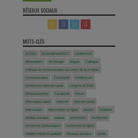
RÉSEAUX SOCIAUX
MOTS-CLÉS
ACFAS
Acfasalimado2017
adolescent
alimentation
Archivage
blogue
Colloque
colloque la communication au coeur de la e-santé
communication
ComSanté
conférence
conférence internet santé
congrès ACFAS
EEfaussesinfos
Facebook
forum
information santé
Internet
internet santé
intervention
intervention en ligne
jeunes
médecin
médias sociaux
patient
prévention
recherche
recherche d'information
recherche en ligne
relation médecin-patient
réseaux sociaux
santé