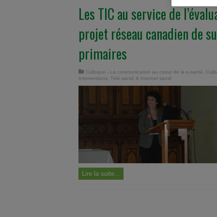
Les TIC au service de l’évalua
projet réseau canadien de su
primaires
Colloque - La communication au coeur de la e-santé
,
Coll
Interventions
,
Télé-santé & Internet santé
Lire la suite...