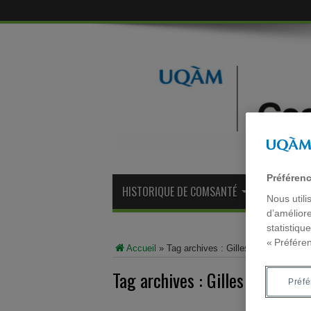
Préféren
HISTORIQUE DE COMSANTÉ
ANCIENS M
Nous utili
d’améliore
statistiqu
« Préfére
Accueil
»
Tag archives : Gilles Brousseau
Tag archives :
Gilles Broussea
Préf