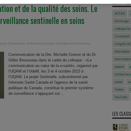
MOTS-CLÉ
tion et de la qualité des soins. Le
ACFAS
rveillance sentinelle en soins
Archivage
colloque la
ComSanté
oques
,
Événements
,
Évènements passés
,
Exemples d'interventions
,
congrès A
information
Communication de la Dre. Michelle Greiver et du Dr.
intervention
Gilles Brousseau dans le cadre du colloque : «La
communication au cœur de la e-santé», organisé par
patient
l’UQAM et l’UdeM, les 3 et 4 octobre 2013 à
recherche e
l’UQAM. Le projet Sentinelle, subventionné par
Inforoute Santé Canada et l'agence de la santé
santé
s
publique du Canada, constitue le premier système
Twitter
de surveillance s’appuyant sur ...
YouTube
LES CLAS