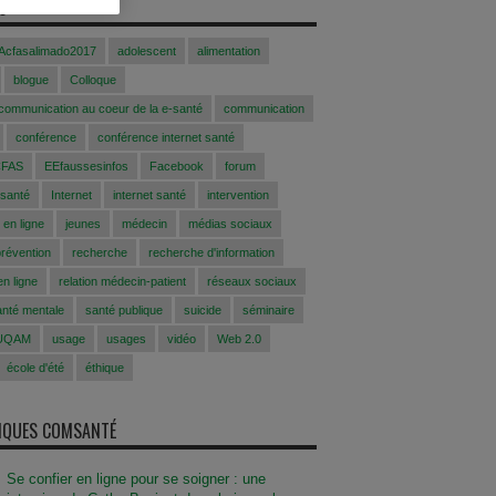
S
Acfasalimado2017
adolescent
alimentation
blogue
Colloque
 communication au coeur de la e-santé
communication
conférence
conférence internet santé
CFAS
EEfaussesinfos
Facebook
forum
 santé
Internet
internet santé
intervention
 en ligne
jeunes
médecin
médias sociaux
prévention
recherche
recherche d'information
n ligne
relation médecin-patient
réseaux sociaux
anté mentale
santé publique
suicide
séminaire
UQAM
usage
usages
vidéo
Web 2.0
école d'été
éthique
SIQUES COMSANTÉ
Se confier en ligne pour se soigner : une