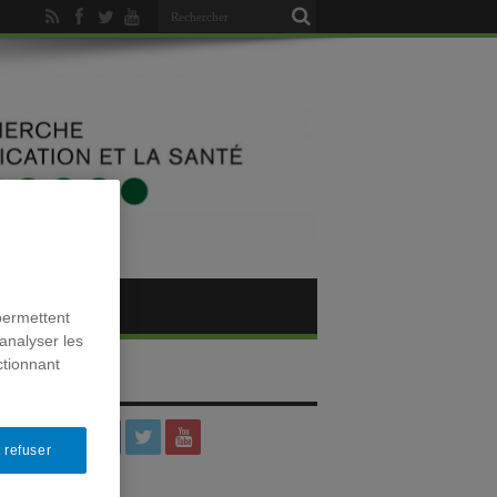
permettent
analyser les
ctionnant
SOCIAUX
 refuser