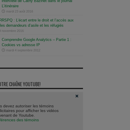
interview de Cathy Bazinet dans le journal
L’itinéraire
mardi 23 août 2016
RSPQ : L’écart entre le droit et l’accès aux
les demandeurs d’asile et les réfugiés
 9 novembre 2016
Comprendre Google Analytics – Partie 1 :
Cookies vs adresse IP
mardi 4 septembre 2012
OTRE CHAÎNE YOUTUBE!
s devez autoriser les témoins
icitaires pour afficher les vidéos
venant de Youtube.
férences des témoins