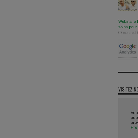
Webinaire R
soins pour 
mercredi
VISITEZ N
Vou
publ
pro
Pré