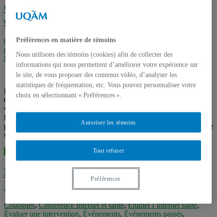
Québec : quels sont les objectifs de cet
outil virtuel?
Préférences en matière de témoins
Colloques
,
Conférence Internet et santé
,
Événements
,
Évènements
passés
,
Exemples d'interventions
,
Interventions
,
Télé-santé &
Nous utilisons des témoins (cookies) afin de collecter des
Internet santé
,
Vidéos
informations qui nous permettent d’améliorer votre expérience sur
le site, de vous proposer des contenus vidéo, d’analyser les
statistiques de fréquentation, etc. Vous pouvez personnaliser votre
Dans quel contexte s’est créé le Guide Santé du gouvernement du
choix en sélectionnant « Préférences ».
Québec? À qui s’adresse-t-il? Quels sont les objectifs de cet outil
virtuel? C’est notamment sur ces questions que s’est penché Robert
Perreault, M.D., FRCPC, responsable des affaires médicales et
Autoriser les témoins
professionnelles du Guide Santé et médecin-conseil à la Direction de
santé publique de Montréal, lors d’une interview réalisée dans le ...
Tout refuser
Lire la suite...
En quoi consiste l’évaluation d’un site
Préférences
Internet?
Colloques
,
Conférence Internet et santé
,
Étudier l’Internet santé
,
Évaluer une intervention
,
Événements
,
Évènements passés
,