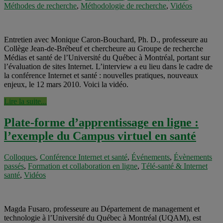
Méthodes de recherche
,
Méthodologie de recherche
,
Vidéos
Entretien avec Monique Caron-Bouchard, Ph. D., professeure au
Collège Jean-de-Brébeuf et chercheure au Groupe de recherche
Médias et santé de l’Université du Québec à Montréal, portant sur
l’évaluation de sites Internet. L’interview a eu lieu dans le cadre de
la conférence Internet et santé : nouvelles pratiques, nouveaux
enjeux, le 12 mars 2010. Voici la vidéo.
Lire la suite...
Plate-forme d’apprentissage en ligne :
l’exemple du Campus virtuel en santé
Colloques
,
Conférence Internet et santé
,
Événements
,
Évènements
passés
,
Formation et collaboration en ligne
,
Télé-santé & Internet
santé
,
Vidéos
Magda Fusaro, professeure au Département de management et
technologie à l’Université du Québec à Montréal (UQAM), est