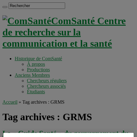
ComSanté Centre
de recherche sur la
communication et la santé
Historique de ComSanté
À propos
Productions
Anciens Membres
Chercheurs réguliers
Chercheurs associés
Étudiants
Accueil
»
Tag archives : GRMS
Tag archives :
GRMS
Le « Guide Santé » du gouvernement du