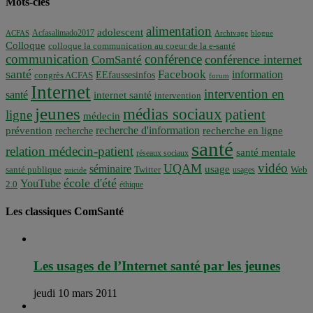
Mots-clés
alimentation
adolescent
Acfasalimado2017
ACFAS
Archivage
blogue
Colloque
colloque la communication au coeur de la e-santé
communication
conférence
conférence internet
ComSanté
santé
Facebook
information
EEfaussesinfos
congrès ACFAS
forum
Internet
intervention en
santé
internet santé
intervention
jeunes
médias sociaux
patient
ligne
médecin
recherche d'information
prévention
recherche en ligne
recherche
santé
relation médecin-patient
santé mentale
réseaux sociaux
vidéo
UQAM
séminaire
usage
santé publique
Twitter
usages
Web
suicide
école d'été
YouTube
2.0
éthique
Les classiques ComSanté
Les usages de l’Internet santé par les jeunes
jeudi 10 mars 2011