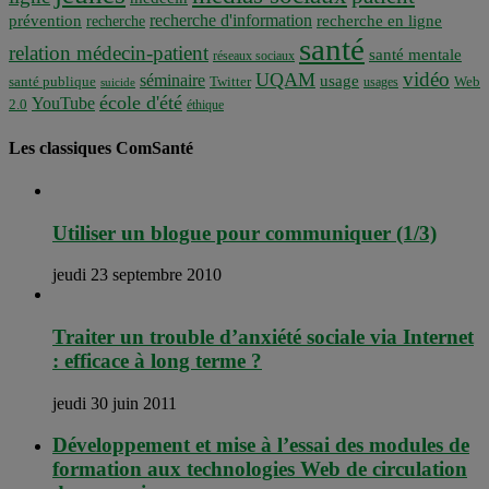
recherche d'information
prévention
recherche en ligne
recherche
santé
relation médecin-patient
santé mentale
réseaux sociaux
vidéo
UQAM
séminaire
usage
santé publique
Twitter
usages
Web
suicide
école d'été
YouTube
2.0
éthique
Les classiques ComSanté
Utiliser un blogue pour communiquer (1/3)
jeudi 23 septembre 2010
Traiter un trouble d’anxiété sociale via Internet
: efficace à long terme ?
jeudi 30 juin 2011
Développement et mise à l’essai des modules de
formation aux technologies Web de circulation