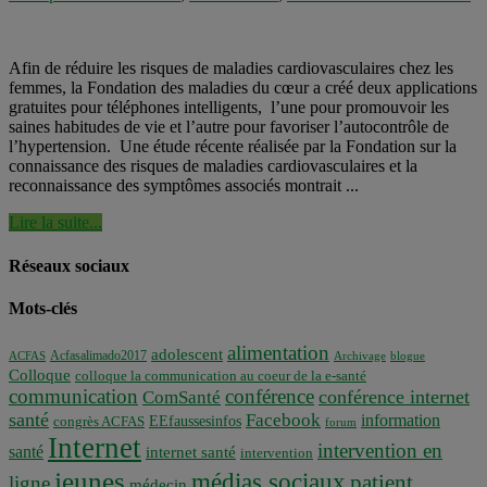
Afin de réduire les risques de maladies cardiovasculaires chez les
femmes, la Fondation des maladies du cœur a créé deux applications
gratuites pour téléphones intelligents, l’une pour promouvoir les
saines habitudes de vie et l’autre pour favoriser l’autocontrôle de
l’hypertension. Une étude récente réalisée par la Fondation sur la
connaissance des risques de maladies cardiovasculaires et la
reconnaissance des symptômes associés montrait ...
Lire la suite...
Réseaux sociaux
Mots-clés
alimentation
adolescent
Acfasalimado2017
ACFAS
Archivage
blogue
Colloque
colloque la communication au coeur de la e-santé
communication
conférence
conférence internet
ComSanté
santé
Facebook
information
EEfaussesinfos
congrès ACFAS
forum
Internet
intervention en
santé
internet santé
intervention
jeunes
médias sociaux
patient
ligne
médecin