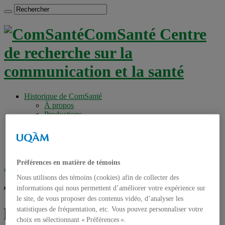
ComSanté Centre
de recherche sur la
communication et la santé
Historique de ComSanté
À propos
Productions
Anciens Membres
Chercheurs réguliers
Chercheurs associés
Étudiants
Préférences en matière de témoins
Accueil
»
Tag archives : prévention psychosociale
Nous utilisons des témoins (cookies) afin de collecter des
Tag archives :
prévention
informations qui nous permettent d’améliorer votre expérience sur
le site, de vous proposer des contenus vidéo, d’analyser les
psychosociale
statistiques de fréquentation, etc. Vous pouvez personnaliser votre
choix en sélectionnant « Préférences ».