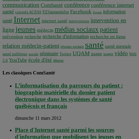
communication
conférence
conférence internet
ComSanté
santé
Facebook
information
EEfaussesinfos
congrès ACFAS
forum
Internet
intervention en
santé
internet santé
intervention
jeunes
médias sociaux
patient
ligne
médecin
recherche d'information
prévention
recherche en ligne
recherche
santé
relation médecin-patient
santé mentale
réseaux sociaux
vidéo
UQAM
séminaire
usage
santé publique
Twitter
usages
Web
suicide
école d'été
YouTube
2.0
éthique
Les classiques ComSanté
L’informatisation du parcours du patient :
biographie matérielle du dossier patient
électronique dans les systèmes de santé
québécois et français
dimanche 11 mars 2012
Place d'Internet santé parmi les sources
d'information que mobilisent les jeunes en