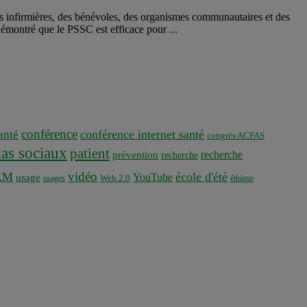
s infirmières, des bénévoles, des organismes communautaires et des
 démontré que le PSSC est efficace pour ...
conférence
conférence internet santé
nté
congrès ACFAS
as sociaux
patient
recherche
prévention
recherche
vidéo
AM
école d'été
YouTube
usage
usages
Web 2.0
éthique