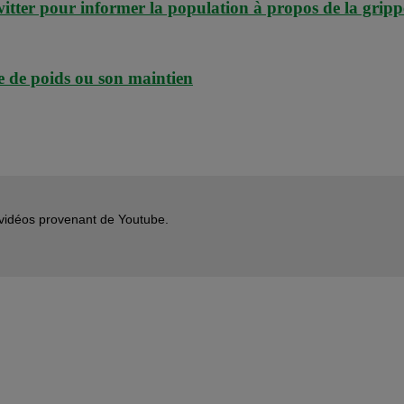
itter pour informer la population à propos de la gri
rte de poids ou son maintien
s vidéos provenant de Youtube.