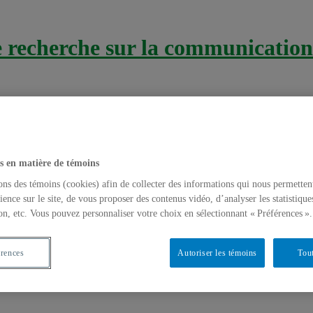
recherche sur la communication 
s en matière de témoins
iovasculaire
ons des témoins (cookies) afin de collecter des informations qui nous permetten
ience sur le site, de vous proposer des contenus vidéo, d’analyser les statistique
ibilisation à la santé cardiovasc
on, etc. Vous pouvez personnaliser votre choix en sélectionnant « Préférences ».
ble Santé» du CSSS Laval de sensibilisation
érences
Autoriser les témoins
Tout