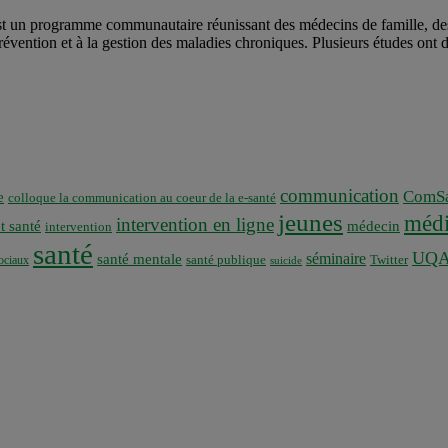
est un programme communautaire réunissant des médecins de famille, de
la prévention et à la gestion des maladies chroniques. Plusieurs études ont
communication
ComSa
e
colloque la communication au coeur de la e-santé
jeunes
médi
intervention en ligne
t santé
médecin
intervention
santé
UQ
séminaire
santé mentale
santé publique
ociaux
Twitter
suicide