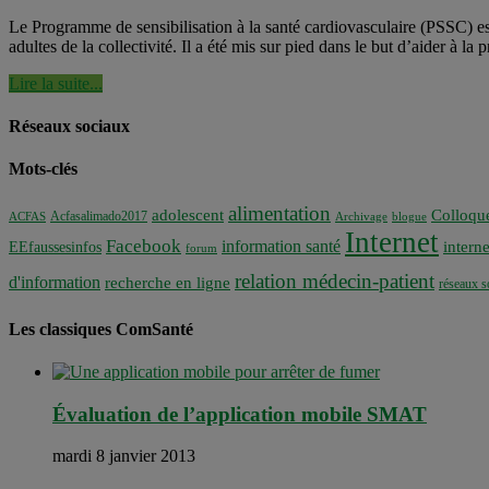
Le Programme de sensibilisation à la santé cardiovasculaire (PSSC) 
adultes de la collectivité. Il a été mis sur pied dans le but d’aider à 
Lire la suite...
Réseaux sociaux
Mots-clés
alimentation
adolescent
Colloqu
Acfasalimado2017
ACFAS
Archivage
blogue
Internet
Facebook
information santé
interne
EEfaussesinfos
forum
relation médecin-patient
d'information
recherche en ligne
réseaux s
Les classiques ComSanté
Évaluation de l’application mobile SMAT
mardi 8 janvier 2013