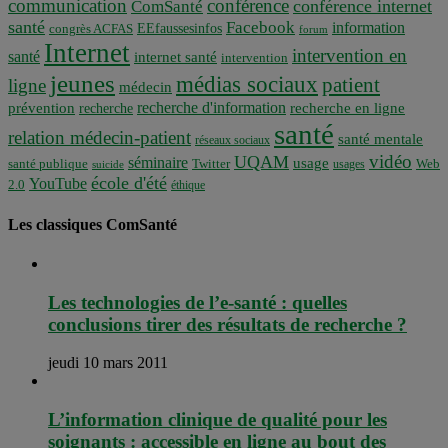
communication
conférence
conférence internet
ComSanté
santé
Facebook
information
EEfaussesinfos
congrès ACFAS
forum
Internet
intervention en
santé
internet santé
intervention
jeunes
médias sociaux
patient
ligne
médecin
recherche d'information
prévention
recherche en ligne
recherche
santé
relation médecin-patient
santé mentale
réseaux sociaux
vidéo
UQAM
séminaire
usage
santé publique
Twitter
usages
Web
suicide
école d'été
YouTube
2.0
éthique
Les classiques ComSanté
Les technologies de l’e-santé : quelles
conclusions tirer des résultats de recherche ?
jeudi 10 mars 2011
L’information clinique de qualité pour les
soignants : accessible en ligne au bout des