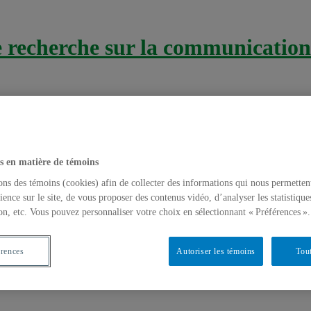
recherche sur la communication 
s en matière de témoins
ons des témoins (cookies) afin de collecter des informations qui nous permetten
ience sur le site, de vous proposer des contenus vidéo, d’analyser les statistique
on, etc. Vous pouvez personnaliser votre choix en sélectionnant « Préférences ».
Big Data en prévention du suicide, utilisatio
érences
Autoriser les témoins
Tout
aires de ComSanté
,
Méthodes de recherche
,
Méthodologie de recherch