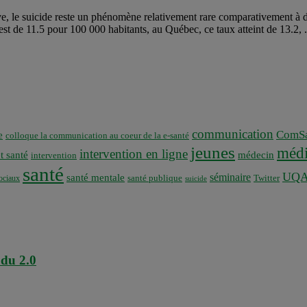
grave, le suicide reste un phénomène relativement rare comparativement à
st de 11.5 pour 100 000 habitants, au Québec, ce taux atteint de 13.2, .
communication
ComSa
e
colloque la communication au coeur de la e-santé
jeunes
médi
intervention en ligne
t santé
médecin
intervention
santé
UQ
séminaire
santé mentale
santé publique
ociaux
Twitter
suicide
 du 2.0