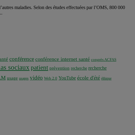
 d’autres maladies. Selon des études effectuées par l’OMS, 800 000
..
conférence
conférence internet santé
nté
congrès ACFAS
as sociaux
patient
recherche
prévention
recherche
vidéo
AM
école d'été
YouTube
usage
usages
Web 2.0
éthique