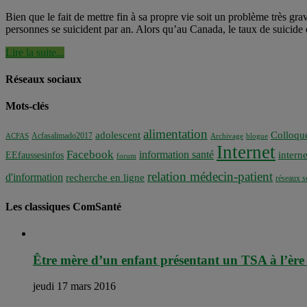
Bien que le fait de mettre fin à sa propre vie soit un problème très 
personnes se suicident par an. Alors qu’au Canada, le taux de suicide e
Lire la suite...
Réseaux sociaux
Mots-clés
alimentation
adolescent
Colloqu
Acfasalimado2017
ACFAS
Archivage
blogue
Internet
Facebook
information santé
interne
EEfaussesinfos
forum
relation médecin-patient
d'information
recherche en ligne
réseaux s
Les classiques ComSanté
Être mère d’un enfant présentant un TSA à l’ère
jeudi 17 mars 2016