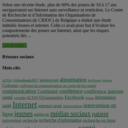
Selon une récente étude, plus de 60% des jeunes de 10 à 17 ans
navigueraient sur Internet sans surveillance ni restriction. Le Centre
de Recherche et d’Information des Organisations de
Consommateurs (le CRIOC) de Belgique a réalisé une étude
intitulée Jeunes et internet. Celle-ci avait pour but d’évaluer les
comportements des jeunes sur Internet, ainsi que les risques
potentiels liés ...
Lire la suite...
Réseaux sociaux
Mots-clés
alimentation
adolescent
Acfasalimado2017
ACFAS
Archivage
blogue
Colloque
colloque la communication au coeur de la e-santé
communication
conférence
conférence internet
ComSanté
santé
Facebook
information
EEfaussesinfos
congrès ACFAS
forum
Internet
intervention en
santé
internet santé
intervention
jeunes
médias sociaux
patient
ligne
médecin
recherche d'information
prévention
recherche en ligne
recherche
santé