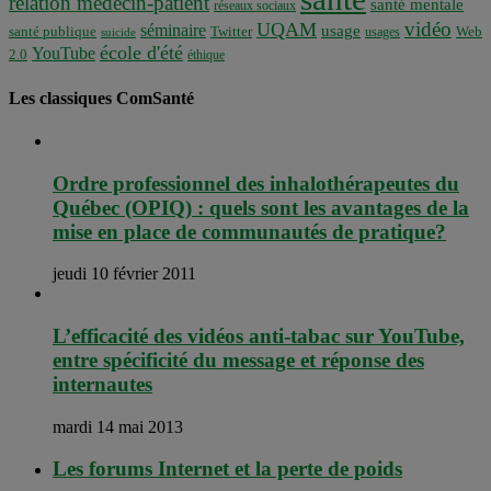
relation médecin-patient
santé mentale
réseaux sociaux
vidéo
UQAM
séminaire
usage
santé publique
Twitter
usages
Web
suicide
école d'été
YouTube
2.0
éthique
Les classiques ComSanté
Ordre professionnel des inhalothérapeutes du
Québec (OPIQ) : quels sont les avantages de la
mise en place de communautés de pratique?
jeudi 10 février 2011
L’efficacité des vidéos anti-tabac sur YouTube,
entre spécificité du message et réponse des
internautes
mardi 14 mai 2013
Les forums Internet et la perte de poids