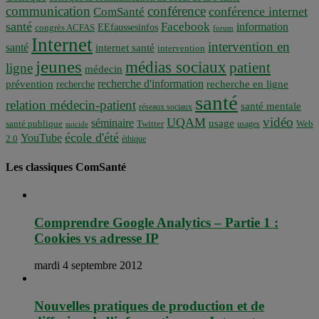
communication
conférence
conférence internet
ComSanté
santé
Facebook
information
EEfaussesinfos
congrès ACFAS
forum
Internet
intervention en
santé
internet santé
intervention
jeunes
médias sociaux
patient
ligne
médecin
recherche d'information
prévention
recherche en ligne
recherche
santé
relation médecin-patient
santé mentale
réseaux sociaux
vidéo
UQAM
séminaire
usage
santé publique
Twitter
usages
Web
suicide
école d'été
YouTube
2.0
éthique
Les classiques ComSanté
Comprendre Google Analytics – Partie 1 :
Cookies vs adresse IP
mardi 4 septembre 2012
Nouvelles pratiques de production et de