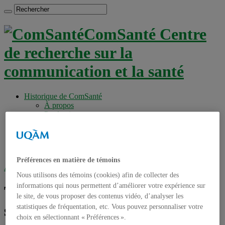
ComSanté Centre
de recherche sur la
communication et la santé
Historique de ComSanté
À propos
Productions
Anciens Membres
Chercheurs réguliers
Chercheurs associés
Étudiants
Préférences en matière de témoins
Accueil
»
Tag archives : série de séminaire 2011
Nous utilisons des témoins (cookies) afin de collecter des
informations qui nous permettent d’améliorer votre expérience sur
Tag archives :
série de
le site, de vous proposer des contenus vidéo, d’analyser les
séminaire 2011
statistiques de fréquentation, etc. Vous pouvez personnaliser votre
choix en sélectionnant « Préférences ».