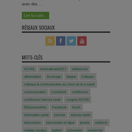
avec des ...
Lire la suite...
RÉSEAUX SOCIAUX
MOTS-CLÉS
ACFAS
Acfasalimado2017
adolescent
alimentation
Archivage
blogue
Colloque
colloque la communication au coeur de la e-santé
communication
ComSanté
conférence
conférence internet santé
congrès ACFAS
EEfaussesinfos
Facebook
forum
information santé
Internet
internet santé
intervention
intervention en ligne
jeunes
médecin
médias sociaux
patient
prévention
recherche