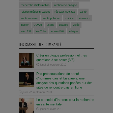
recherche d'information
recherche en ligne
relation médecin-patient
réseaux sociaux
santé
santé mentale
santé publique
suicide
séminaire
Twitter
UQAM
usage
usages
vidéo
Web 2.0
YouTube
école d'été
éthique
LES CLASSIQUES COMSANTÉ
Créer un blogue professionnel : les
questions à se poser (3/3)
lundi 18 octobre 2010
Des préoccupations de santé
d’hommes gais et bisexuels; une
analyse des questions posées sur des
sites de rencontre gais en ligne
jeudi 22 septembre 2011
Le potentiel d’Internet pour la recherche
en santé mentale
jeudi 21 mars 2013