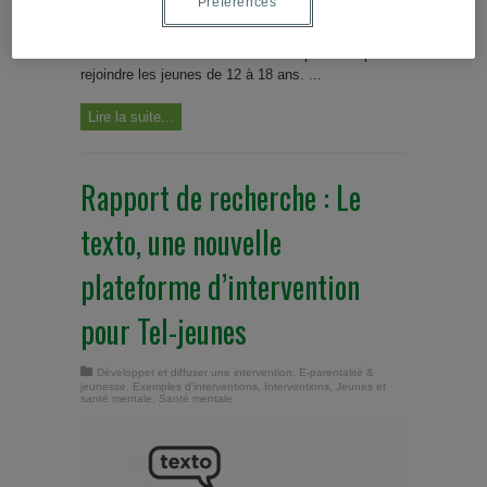
Préférences
relation intervenant-jeune : l’expérience de Tel-
Jeunes". En 2013, Tel-jeunes s’est doté d’un
nouveau mode d’intervention brève par texto pour
rejoindre les jeunes de 12 à 18 ans. ...
Lire la suite...
Rapport de recherche : Le
texto, une nouvelle
plateforme d’intervention
pour Tel-jeunes
Développer et diffuser une intervention
,
E-parentalité &
jeunesse
,
Exemples d'interventions
,
Interventions
,
Jeunes et
santé mentale
,
Santé mentale