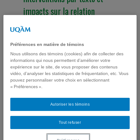
impacts sur la relation
intervenant-jeune :
l’expérience de Tel-Jeunes
Préférences en matière de témoins
Communication médiatique et santé
,
Développer et diffuser
une intervention
,
Exemples d'interventions
,
Interventions
,
Nous utilisons des témoins (cookies) afin de collecter des
Jeunes
,
Séminaires
,
Télé-santé & Internet santé
informations qui nous permettent d’améliorer votre
expérience sur le site, de vous proposer des contenus
vidéo, d’analyser les statistiques de fréquentation, etc. Vous
pouvez personnaliser votre choix en sélectionnant
« Préférences ».
Autoriser les témoins
ComSanté et l’équipe METISS, en partenariat
avec l’UQAM, le Centre de recherche SHERPA et
Tout refuser
le CIUSSS Centre-Ouest-de-l’Ile-de-Montréal ont le
plaisir de vous inviter à une conférence-midi portant
sur "Interventions par texto et impacts sur la