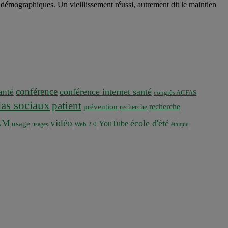
démographiques. Un vieillissement réussi, autrement dit le maintien
conférence
conférence internet santé
nté
congrès ACFAS
as sociaux
patient
recherche
prévention
recherche
vidéo
AM
école d'été
YouTube
usage
usages
Web 2.0
éthique