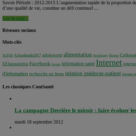
Savoir Période : 2012-2015 L’augmentation rapide de la proportion de
d’une qualité de vie, constitue un défi continuel ...
Lire la suite...
Réseaux sociaux
Mots-clés
alimentation
adolescent
Colloqu
Acfasalimado2017
ACFAS
Archivage
blogue
Internet
Facebook
information santé
interne
EEfaussesinfos
forum
relation médecin-patient
d'information
recherche en ligne
réseaux s
Les classiques ComSanté
La campagne Derrière le miroir : faire évoluer les
mardi 18 septembre 2012