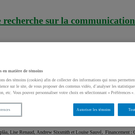
recherche sur la communication 
s en matière de témoins
ons des témoins (cookies) afin de collecter des informations qui nous permetten
ience sur le site, de vous proposer des contenus vidéo, d’analyser les statistique
on, etc. Vous pouvez personnaliser votre choix en sélectionnant « Préférences ».
ils y contribuer?
érences
Autoriser les témoins
Tout
isés
plàa, Lise Renaud, Andrew Sixsmith et Louise Sauvé, Financement :