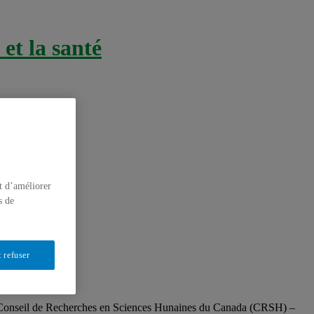
et la santé
t d’améliorer
s de
 refuser
 Conseil de Recherches en Sciences Hunaines du Canada (CRSH) –