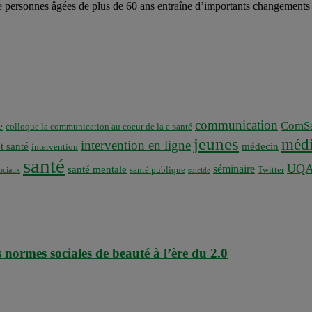
 personnes âgées de plus de 60 ans entraîne d’importants changements 
communication
ComSa
e
colloque la communication au coeur de la e-santé
jeunes
médi
intervention en ligne
t santé
médecin
intervention
santé
UQ
séminaire
santé mentale
santé publique
ociaux
Twitter
suicide
 normes sociales de beauté à l’ère du 2.0