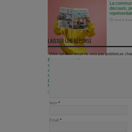
La communic
discours, p
représentat
mardi 8 févri
LAISSER UNE RÉPONSE
Votre adresse email ne sera pas publiéeLes cha
Fausses nouvelles: un
symptôme de la difficulté
d’appréhender les questions
de santé comme les
phénomènes sociaux e
techniques
mercredi 22 juin 2022
Nom
*
Email
*