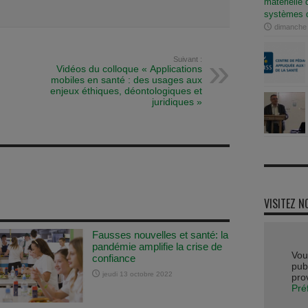
matérielle 
systèmes d
dimanche
Suivant :
Vidéos du colloque « Applications
mobiles en santé : des usages aux
enjeux éthiques, déontologiques et
juridiques »
VISITEZ N
Fausses nouvelles et santé: la
pandémie amplifie la crise de
Vou
confiance
publ
jeudi 13 octobre 2022
pro
Pré