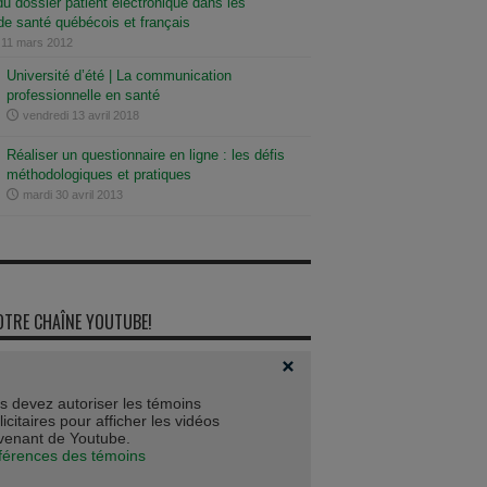
du dossier patient électronique dans les
e santé québécois et français
 11 mars 2012
Université d’été | La communication
professionnelle en santé
vendredi 13 avril 2018
Réaliser un questionnaire en ligne : les défis
méthodologiques et pratiques
mardi 30 avril 2013
OTRE CHAÎNE YOUTUBE!
s devez autoriser les témoins
icitaires pour afficher les vidéos
venant de Youtube.
férences des témoins