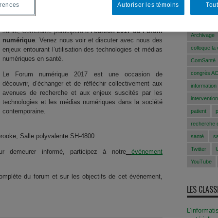
MOTS-CLÉ
érences
Autoriser les témoins
Tout
ed
jeudi 16 mars 2017
Le Centre de recherche sur la communication et la
ACFAS
santé, ComSanté participera à
l'édition 2017 du Forum
Archivage
numérique
. Venez nous voir et discuter avec nous des
colloque la
enjeux entourant l’utilisation des technologies et médias
numériques en santé.
ComSanté
congrès A
Le Forum numérique 2017 est une occasion de
découvrir, d’échanger et de réfléchir collectivement aux
information
avenues de recherche et aux enjeux suscités par les
intervention
technologies et les médias numériques dans la société
contemporaine.
patient
recherche e
brooke, Salle polyvalente SH-4800
santé
s
Twitter
ur demeurer informé, participez à notre
événement
YouTube
omplète du forum et sur les objectifs de cet événement,
LES CLAS
L’informati