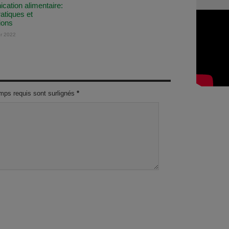
ation alimentaire:
ratiques et
ions
er 2022
mps requis sont surlignés
*