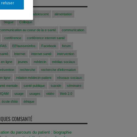
S
 refuser
Acfasalimado2017
adolescent
alimentation
blogue
Colloque
 communication au coeur de la e-santé
communication
conférence
conférence internet santé
CFAS
EEfaussesinfos
Facebook
forum
 santé
Internet
internet santé
intervention
 en ligne
jeunes
médecin
médias sociaux
prévention
recherche
recherche d'information
n ligne
relation médecin-patient
réseaux sociaux
anté mentale
santé publique
suicide
séminaire
UQAM
usage
usages
vidéo
Web 2.0
école d'été
éthique
SIQUES COMSANTÉ
sation du parcours du patient : biographie