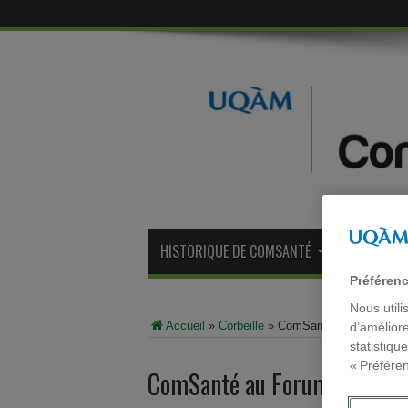
HISTORIQUE DE COMSANTÉ
ANCIENS M
Préféren
Nous utili
Accueil
»
Corbeille
»
ComSanté au Forum num
d’améliore
statistiqu
« Préfére
ComSanté au Forum numéri