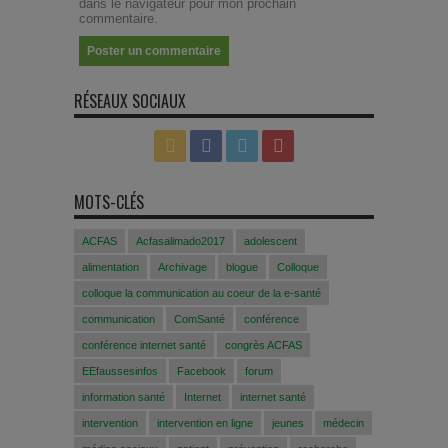
dans le navigateur pour mon prochain
commentaire.
RÉSEAUX SOCIAUX
MOTS-CLÉS
ACFAS
Acfasalimado2017
adolescent
alimentation
Archivage
blogue
Colloque
colloque la communication au coeur de la e-santé
communication
ComSanté
conférence
conférence internet santé
congrès ACFAS
EEfaussesinfos
Facebook
forum
information santé
Internet
internet santé
intervention
intervention en ligne
jeunes
médecin