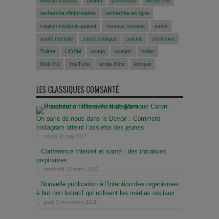
médias sociaux
patient
prévention
recherche
recherche d'information
recherche en ligne
relation médecin-patient
réseaux sociaux
santé
santé mentale
santé publique
suicide
séminaire
Twitter
UQAM
usage
usages
vidéo
Web 2.0
YouTube
école d'été
éthique
LES CLASSIQUES COMSANTÉ
On parle de nous dans le Devoir : Comment
Instagram atteint l’assiette des jeunes
mardi 30 mai 2017
Conférence Internet et santé : des initiatives
inspirantes
vendredi 12 mars 2010
Nouvelle publication à l’intention des organismes
à but non lucratif qui utilisent les médias sociaux
jeudi 3 novembre 2011