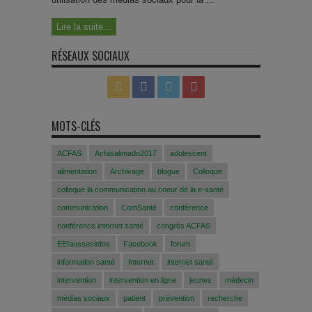
Lire la suite...
RÉSEAUX SOCIAUX
MOTS-CLÉS
ACFAS
Acfasalimado2017
adolescent
alimentation
Archivage
blogue
Colloque
colloque la communication au coeur de la e-santé
communication
ComSanté
conférence
conférence internet santé
congrès ACFAS
EEfaussesinfos
Facebook
forum
information santé
Internet
internet santé
intervention
intervention en ligne
jeunes
médecin
médias sociaux
patient
prévention
recherche