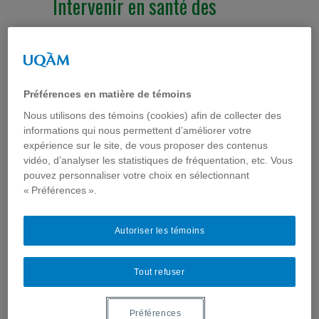
Intervenir en santé des
populations via Internet et la
téléphonie mobile : des
modes d’action
Préférences en matière de témoins
particulièrement
Nous utilisons des témoins (cookies) afin de collecter des
informations qui nous permettent d’améliorer votre
prometteurs mais qui
expérience sur le site, de vous proposer des contenus
vidéo, d’analyser les statistiques de fréquentation, etc. Vous
soulèvent certains enjeux
pouvez personnaliser votre choix en sélectionnant
« Préférences ».
Acfas 2012
,
Colloques
,
Développer et diffuser une
intervention
,
Événements
,
Évènements passés
,
Interventions
,
Télé-santé & Internet santé
Autoriser les témoins
La popularité d’Internet et de la téléphonie mobile
amène de plus en plus d’organismes et
Tout refuser
d’institutions du secteur de la santé à envisager le
développement d’interventions en ligne et
d’applications pour téléphones cellulaires, au
Québec comme à l’international. De plus, Internet,
Préférences