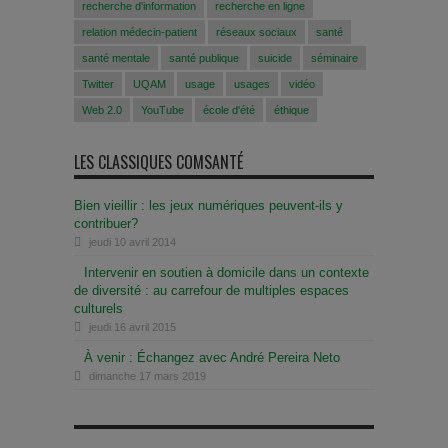
recherche d'information
recherche en ligne
relation médecin-patient
réseaux sociaux
santé
santé mentale
santé publique
suicide
séminaire
Twitter
UQAM
usage
usages
vidéo
Web 2.0
YouTube
école d'été
éthique
LES CLASSIQUES COMSANTÉ
Bien vieillir : les jeux numériques peuvent-ils y
contribuer?
jeudi 10 avril 2014
Intervenir en soutien à domicile dans un contexte
de diversité : au carrefour de multiples espaces
culturels
jeudi 16 avril 2015
À venir : Échangez avec André Pereira Neto
dimanche 17 mars 2019