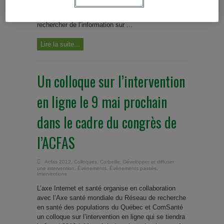
et notamment les médias sociaux, sont largement
utilisés par les individus dans différents pays pour
rechercher de l’information sur ...
Lire la suite...
Un colloque sur l’intervention
en ligne le 9 mai prochain
dans le cadre du congrès de
l’ACFAS
Acfas 2012
,
Colloques
,
Corbeille
,
Développer et diffuser
une intervention
,
Événements
,
Évènements passés
,
Interventions
L’axe Internet et santé organise en collaboration
avec l’Axe santé mondiale du Réseau de recherche
en santé des populations du Québec et ComSanté
un colloque sur l’intervention en ligne qui se tiendra