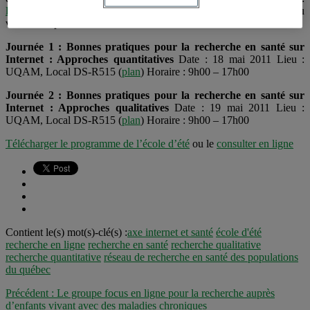
la.recherche.en.ligne@gmail.com
en précisant la ou les journées où
vous serez présent.
Journée 1 : Bonnes pratiques pour la recherche en santé sur
Internet : Approches quantitatives
Date : 18 mai 2011 Lieu :
UQAM, Local DS-R515 (
plan
) Horaire : 9h00 – 17h00
Journée 2 : Bonnes pratiques pour la recherche en santé sur
Internet : Approches qualitatives
Date : 19 mai 2011 Lieu :
UQAM, Local DS-R515 (
plan
) Horaire : 9h00 – 17h00
Télécharger le programme de l’école d’été
ou le
consulter en ligne
Contient le(s) mot(s)-clé(s) :
axe internet et santé
école d'été
recherche en ligne
recherche en santé
recherche qualitative
recherche quantitative
réseau de recherche en santé des populations
du québec
Précédent :
Le groupe focus en ligne pour la recherche auprès
d’enfants vivant avec des maladies chroniques