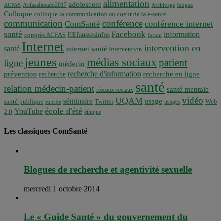
alimentation
adolescent
Acfasalimado2017
ACFAS
Archivage
blogue
Colloque
colloque la communication au coeur de la e-santé
communication
conférence
conférence internet
ComSanté
santé
Facebook
information
EEfaussesinfos
congrès ACFAS
forum
Internet
intervention en
santé
internet santé
intervention
jeunes
médias sociaux
patient
ligne
médecin
recherche d'information
prévention
recherche en ligne
recherche
santé
relation médecin-patient
santé mentale
réseaux sociaux
vidéo
UQAM
séminaire
usage
santé publique
Twitter
usages
Web
suicide
école d'été
YouTube
2.0
éthique
Les classiques ComSanté
Blogues de recherche et agentivité sexuelle
mercredi 1 octobre 2014
Le « Guide Santé » du gouvernement du