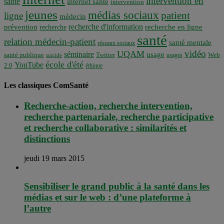
intervention en
santé
internet santé
intervention
jeunes
médias sociaux
patient
ligne
médecin
recherche d'information
prévention
recherche en ligne
recherche
santé
relation médecin-patient
santé mentale
réseaux sociaux
vidéo
UQAM
séminaire
usage
santé publique
Twitter
usages
Web
suicide
école d'été
YouTube
2.0
éthique
Les classiques ComSanté
Recherche-action, recherche intervention,
recherche partenariale, recherche participative
et recherche collaborative : similarités et
distinctions
jeudi 19 mars 2015
Sensibiliser le grand public à la santé dans les
médias et sur le web : d’une plateforme à
l’autre