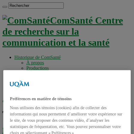
ComSanté Centre
de recherche sur la
communication et la santé
Historique de ComSanté
À propos
Productions
Anciens Membres
Chercheurs réguliers
Chercheurs associés
Étudiants
Préférences en matière de témoins
Accueil
»
Tag archives : Canada
Nous utilisons des témoins (cookies) afin de collecter des
Tag archives :
Canada
informations qui nous permettent d’améliorer votre expérience sur
le site, de vous proposer des contenus vidéo, d’analyser les
statistiques de fréquentation, etc. Vous pouvez personnaliser votre
Enjeux et défis liés aux communautés
choix en sélectionnant « Préférences ».