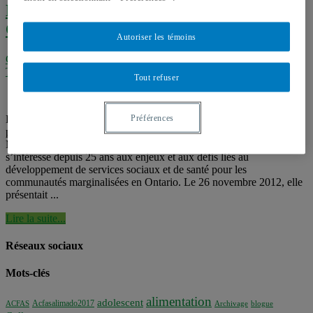
LGBT : la mission de Rainbow Health
Ontario
Autoriser les témoins
Colloques
,
Événements
,
Évènements passés
,
Minorités sexuelles
,
Télé-santé & Internet santé
,
Vidéos
Tout refuser
L’accès aux services de soins et de santé n’est pas toujours évident
Préférences
pour les minorités sexuelles à travers le Canada. Anna Travers,
MSW Social Work, directrice du Rainbow Health Ontario
s’intéresse depuis 25 ans aux enjeux et aux défis liés au
développement de services sociaux et de santé pour les
communautés marginalisées en Ontario. Le 26 novembre 2012, elle
présentait ...
Lire la suite...
Réseaux sociaux
Mots-clés
alimentation
adolescent
Acfasalimado2017
ACFAS
Archivage
blogue