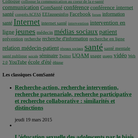
Colloque
colloque la communication au coeur de la e-santé
communication
conférence
conférence internet
ComSanté
santé
Facebook
information
EEfaussesinfos
congrès ACFAS
forum
Internet
intervention en
santé
internet santé
intervention
jeunes
médias sociaux
patient
ligne
médecin
recherche d'information
prévention
recherche en ligne
recherche
santé
relation médecin-patient
santé mentale
réseaux sociaux
vidéo
UQAM
séminaire
usage
santé publique
Twitter
usages
Web
suicide
école d'été
YouTube
2.0
éthique
Les classiques ComSanté
Recherche-action, recherche intervention,
recherche partenariale, recherche participative
et recherche collaborative : similarités et
distinctions
jeudi 19 mars 2015
L’éducation sexuelle des adolescents par le biais