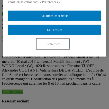
choix en sélectionnant « Préférences ».
ComSanté à l’ACFAS : Qu’est-ce qu’ils
mangent? Construction des pratiques
Autoriser les témoins
alimentaires à l’adolescence – 9 et 10 mai
2017
Tout refuser
Actualités
,
Alimentation
,
Corbeille
,
Événements
,
Les prochains
séminaires de ComSanté
Préférences
Conférencier d’ouverture : Jean-Pierre Corbeau Mardi 9 mai et
mercredi 10 mai 2017 Université McGill Batiment : (W)
WONG Local : (W) 1020 Responsables : Christine THOER,
Alexandre COUTANT, Valérie-Inès DE LA VILLE L'équipe de
ComSanté est heureuse de vous convier au colloque intitulé : Qu'est-
ce qu'ils mangent? Construction des pratiques alimentaires à
l'adolescence qui aura lieu les 9 et 10 mai prochain dans le cadre ...
Lire la suite...
Réseaux sociaux