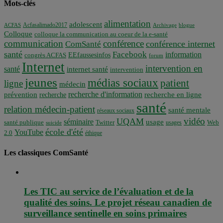
Mots-clés
alimentation
adolescent
Acfasalimado2017
ACFAS
Archivage
blogue
Colloque
colloque la communication au coeur de la e-santé
communication
conférence
conférence internet
ComSanté
santé
Facebook
information
EEfaussesinfos
congrès ACFAS
forum
Internet
intervention en
santé
internet santé
intervention
jeunes
médias sociaux
patient
ligne
médecin
recherche d'information
prévention
recherche en ligne
recherche
santé
relation médecin-patient
santé mentale
réseaux sociaux
vidéo
UQAM
séminaire
usage
santé publique
Twitter
usages
Web
suicide
école d'été
YouTube
2.0
éthique
Les classiques ComSanté
Les TIC au service de l’évaluation et de la
qualité des soins. Le projet réseau canadien de
surveillance sentinelle en soins primaires