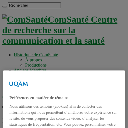
ComSanté Centre
de recherche sur la
communication et la santé
Historique de ComSanté
À propos
Productions
Anciens Membres
Chercheurs réguliers
Chercheurs associés
Étudiants
Accueil
»
Tag archives : Communication médiatique
Préférences en matière de témoins
Tag archives :
Communication
Nous utilisons des témoins (cookies) afin de collecter des
informations qui nous permettent d’améliorer votre expérience sur
médiatique
le site, de vous proposer des contenus vidéo, d’analyser les
statistiques de fréquentation, etc. Vous pouvez personnaliser votre