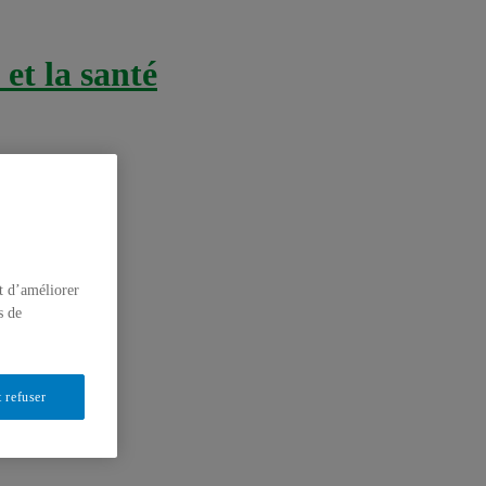
et la santé
t d’améliorer
s de
 refuser