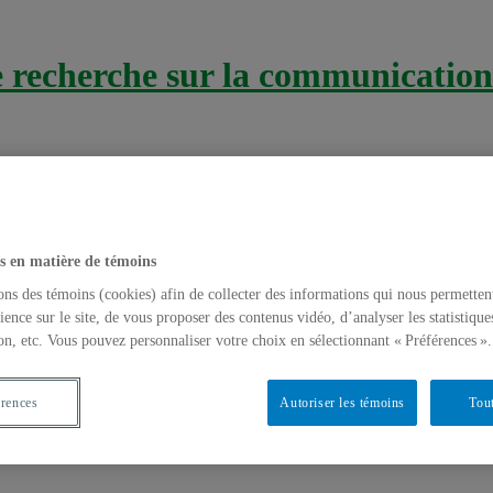
recherche sur la communication 
s en matière de témoins
ons des témoins (cookies) afin de collecter des informations qui nous permetten
ience sur le site, de vous proposer des contenus vidéo, d’analyser les statistique
on, etc. Vous pouvez personnaliser votre choix en sélectionnant « Préférences ».
fis méthodologiques et pratiques
érences
Autoriser les témoins
Tout
odes de recherche
,
Méthodologie de recherche
,
Vidéos