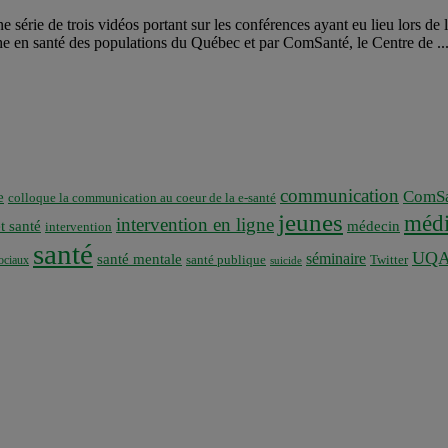
e série de trois vidéos portant sur les conférences ayant eu lieu lors de
he en santé des populations du Québec et par ComSanté, le Centre de ..
communication
ComSa
e
colloque la communication au coeur de la e-santé
jeunes
médi
intervention en ligne
t santé
médecin
intervention
santé
UQ
séminaire
santé mentale
santé publique
ociaux
Twitter
suicide