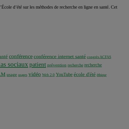
 l’École d’été sur les méthodes de recherche en ligne en santé. Cet
.
conférence
conférence internet santé
nté
congrès ACFAS
as sociaux
patient
recherche
prévention
recherche
vidéo
AM
école d'été
YouTube
usage
usages
Web 2.0
éthique