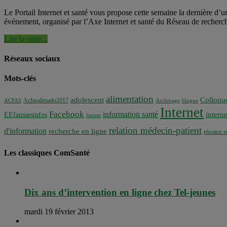
Le Portail Internet et santé vous propose cette semaine la dernière d’un
événement, organisé par l’Axe Internet et santé du Réseau de recherc
Lire la suite...
Réseaux sociaux
Mots-clés
alimentation
adolescent
Colloqu
Acfasalimado2017
ACFAS
Archivage
blogue
Internet
Facebook
information santé
interne
EEfaussesinfos
forum
relation médecin-patient
d'information
recherche en ligne
réseaux s
Les classiques ComSanté
Dix ans d’intervention en ligne chez Tel-jeunes
mardi 19 février 2013