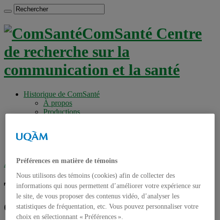
ComSanté Centre
de recherche sur la
communication et la santé
Historique de ComSanté
À propos
Productions
Anciens Membres
Chercheurs réguliers
Chercheurs associés
Étudiants
Préférences en matière de témoins
Accueil
»
Tag archives : dossier patient électronique
Nous utilisons des témoins (cookies) afin de collecter des
Tag archives :
dossier patient
informations qui nous permettent d’améliorer votre expérience sur
le site, de vous proposer des contenus vidéo, d’analyser les
électronique
statistiques de fréquentation, etc. Vous pouvez personnaliser votre
choix en sélectionnant « Préférences ».