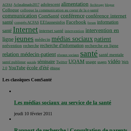
alimentation
adolescent
Acfasalimado2017
ACFAS
Archivage
blogue
Colloque
colloque la communication au coeur de la e-santé
communication
conférence
conférence internet
ComSanté
santé
Facebook
information
EEfaussesinfos
congrès ACFAS
forum
Internet
intervention en
santé
internet santé
intervention
jeunes
médias sociaux
patient
ligne
médecin
recherche d'information
prévention
recherche en ligne
recherche
santé
relation médecin-patient
santé mentale
réseaux sociaux
vidéo
UQAM
séminaire
usage
santé publique
Twitter
usages
Web
suicide
école d'été
YouTube
2.0
éthique
Les classiques ComSanté
Les médias sociaux au service de la santé
jeudi 10 février 2011
Rapport de recherche | Consultation de parents