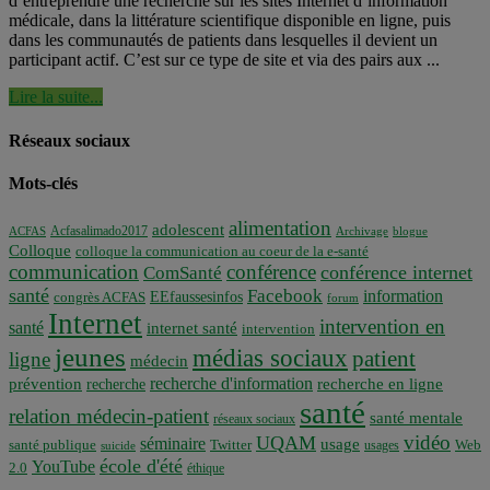
d’entreprendre une recherche sur les sites Internet d’information
médicale, dans la littérature scientifique disponible en ligne, puis
dans les communautés de patients dans lesquelles il devient un
participant actif. C’est sur ce type de site et via des pairs aux ...
Lire la suite...
Réseaux sociaux
Mots-clés
alimentation
adolescent
Acfasalimado2017
ACFAS
Archivage
blogue
Colloque
colloque la communication au coeur de la e-santé
communication
conférence
conférence internet
ComSanté
santé
Facebook
information
EEfaussesinfos
congrès ACFAS
forum
Internet
intervention en
santé
internet santé
intervention
jeunes
médias sociaux
patient
ligne
médecin
recherche d'information
prévention
recherche en ligne
recherche
santé
relation médecin-patient
santé mentale
réseaux sociaux
vidéo
UQAM
séminaire
usage
santé publique
Twitter
usages
Web
suicide
école d'été
YouTube
2.0
éthique