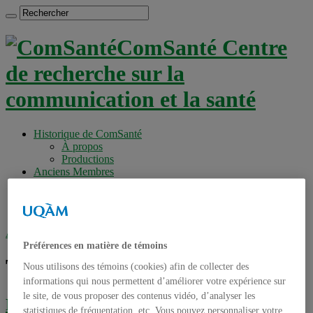
ComSanté Centre
de recherche sur la
communication et la santé
Historique de ComSanté
À propos
Productions
Anciens Membres
Chercheurs réguliers
Chercheurs associés
Étudiants
Accueil
»
Tag archives : e-patient
Préférences en matière de témoins
Tag archives :
e-patient
Nous utilisons des témoins (cookies) afin de collecter des
informations qui nous permettent d’améliorer votre expérience sur
le site, de vous proposer des contenus vidéo, d’analyser les
Des médecins pour répondre aux
statistiques de fréquentation, etc. Vous pouvez personnaliser votre