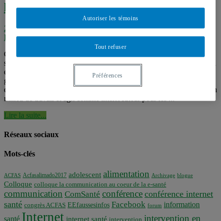
l’accréditation « Entreprise en santé » ?
Autoriser les témoins
2013-2014
,
Communication organisationnelle et santé
,
Corbeille
,
Événements
,
Évènements passés
,
Séminaires
Tout refuser
Ce séminaire portait sur les normes et la démarche « Entreprise en
santé » mise sur pied par le Groupe de Promotion pour la prévention
en Santé (GP²S) devenu en 2012 le Groupe entreprises en santé. Ce
Préférences
groupe se donne pour mandat de mobiliser et d’accompagner les
entreprises dans l’implantation de pratiques visant la santé globale en
milieu de travail et agit comme interlocuteur pour les ...
Lire la suite...
Réseaux sociaux
Mots-clés
alimentation
adolescent
Acfasalimado2017
ACFAS
Archivage
blogue
Colloque
colloque la communication au coeur de la e-santé
communication
conférence
conférence internet
ComSanté
santé
Facebook
information
EEfaussesinfos
congrès ACFAS
forum
Internet
intervention en
santé
internet santé
intervention