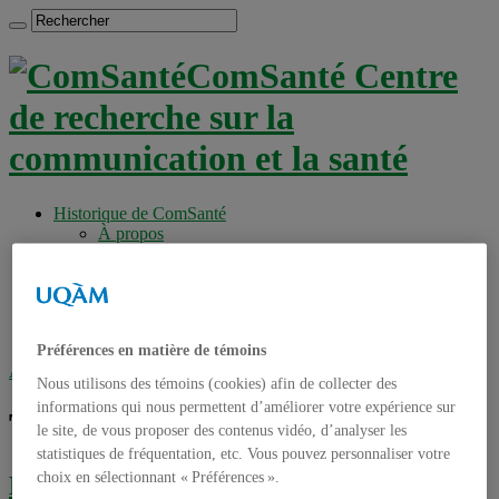
ComSanté Centre
de recherche sur la
communication et la santé
Historique de ComSanté
À propos
Productions
Anciens Membres
Chercheurs réguliers
Chercheurs associés
Étudiants
Préférences en matière de témoins
Accueil
»
Tag archives : entreprise
Nous utilisons des témoins (cookies) afin de collecter des
informations qui nous permettent d’améliorer votre expérience sur
Tag archives :
entreprise
le site, de vous proposer des contenus vidéo, d’analyser les
statistiques de fréquentation, etc. Vous pouvez personnaliser votre
choix en sélectionnant « Préférences ».
La santé au travail : connaissez-vous