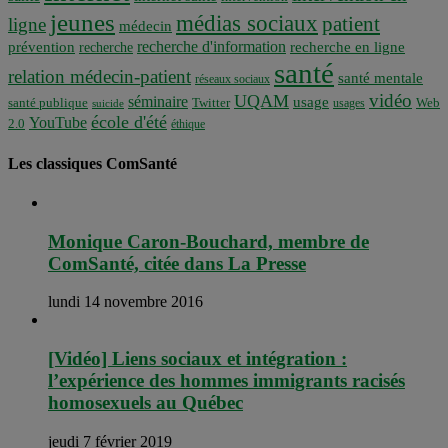
jeunes
médias sociaux
patient
ligne
médecin
recherche d'information
prévention
recherche en ligne
recherche
santé
relation médecin-patient
santé mentale
réseaux sociaux
vidéo
UQAM
séminaire
usage
santé publique
Twitter
usages
Web
suicide
école d'été
YouTube
2.0
éthique
Les classiques ComSanté
Monique Caron-Bouchard, membre de
ComSanté, citée dans La Presse
lundi 14 novembre 2016
[Vidéo] Liens sociaux et intégration :
l’expérience des hommes immigrants racisés
homosexuels au Québec
jeudi 7 février 2019