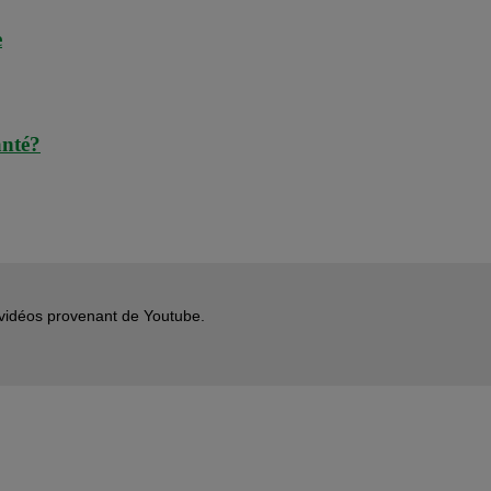
e
anté?
s vidéos provenant de Youtube.