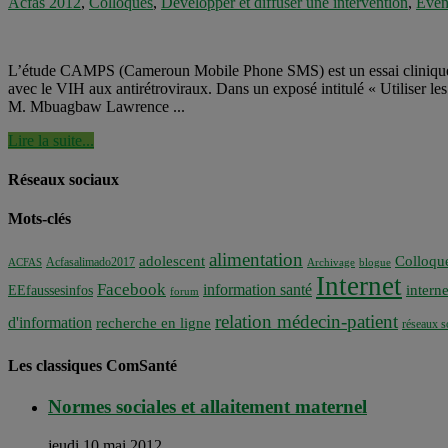
Acfas 2012
,
Colloques
,
Développer et diffuser une intervention
,
Évén
L’étude CAMPS (Cameroun Mobile Phone SMS) est un essai clinique ra
avec le VIH aux antirétroviraux. Dans un exposé intitulé « Utiliser l
M. Mbuagbaw Lawrence ...
Lire la suite...
Réseaux sociaux
Mots-clés
alimentation
adolescent
Colloqu
Acfasalimado2017
ACFAS
Archivage
blogue
Internet
Facebook
information santé
interne
EEfaussesinfos
forum
relation médecin-patient
d'information
recherche en ligne
réseaux s
Les classiques ComSanté
Normes sociales et allaitement maternel
jeudi 10 mai 2012