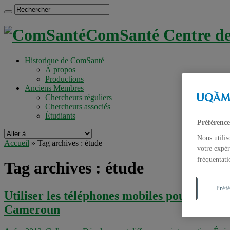
ComSanté Centre de 
Historique de ComSanté
À propos
Productions
Anciens Membres
Chercheurs réguliers
Chercheurs associés
Étudiants
Préférence
Nous utilis
Accueil
»
Tag archives : étude
votre expér
fréquentati
Tag archives :
étude
Préf
Utiliser les téléphones mobiles pour favor
Cameroun