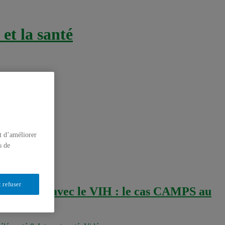
et la santé
t d’améliorer
s de
 refuser
ents vivant avec le VIH : le cas CAMPS au