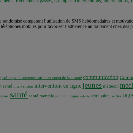
ements
,
Évènements passés
,
Exemples d'interventions
,
Interventions
,
T
ndomisé comparant l’utilisation de SMS hebdomadaires et motivationne
es téléphones mobiles pour favoriser l’adhérence au traitement chez de
communication
ComSa
e
colloque la communication au coeur de la e-santé
jeunes
médi
intervention en ligne
t santé
médecin
intervention
santé
UQ
séminaire
santé mentale
santé publique
ociaux
Twitter
suicide