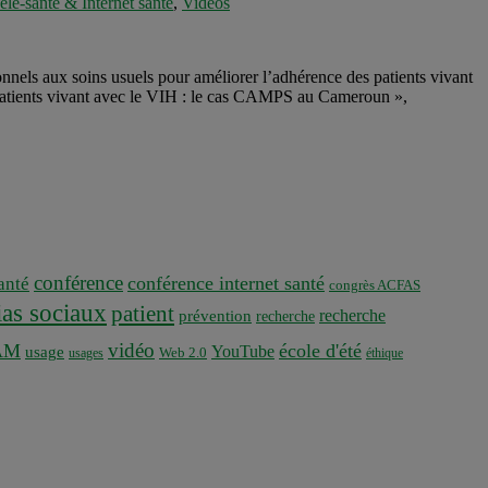
élé-santé & Internet santé
,
Vidéos
ls aux soins usuels pour améliorer l’adhérence des patients vivant
s patients vivant avec le VIH : le cas CAMPS au Cameroun »,
conférence
conférence internet santé
nté
congrès ACFAS
as sociaux
patient
recherche
prévention
recherche
vidéo
AM
école d'été
YouTube
usage
usages
Web 2.0
éthique