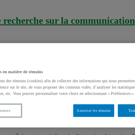
recherche sur la communication 
s en matière de témoins
ons des témoins (cookies) afin de collecter des informations qui nous permetten
ience sur le site, de vous proposer des contenus vidéo, d’analyser les statistique
on, etc. Vous pouvez personnaliser votre choix en sélectionnant « Préférences ».
érences
Autoriser les témoins
Tout
iser l’adhérence au traitement chez des pati