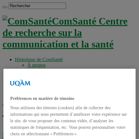
ComSanté Centre
de recherche sur la
communication et la santé
Historique de ComSanté
À propos
Productions
Anciens Membres
Chercheurs réguliers
Chercheurs associés
Étudiants
Préférences en matière de témoins
Accueil
»
Tag archives : faits divers
Nous utilisons des témoins (cookies) afin de collecter des
informations qui nous permettent d’améliorer votre expérience sur
Tag archives :
faits divers
le site, de vous proposer des contenus vidéo, d’analyser les
statistiques de fréquentation, etc. Vous pouvez personnaliser votre
Des représentations de santé [publique]
choix en sélectionnant « Préférences ».