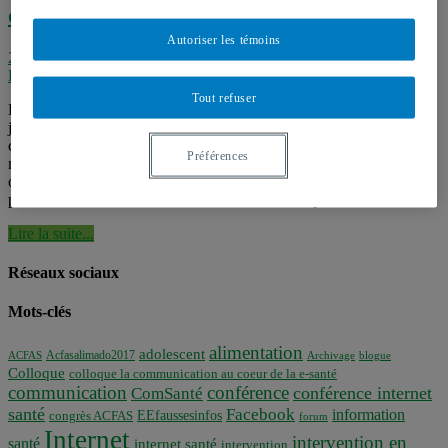
dans les faits divers
Autoriser les témoins
2014-2015
,
Communication médiatique et santé
,
Discours de santé
,
Événements
,
Évènements passés
,
Séminaires
Tout refuser
Le fait divers n’a pas bonne réputation, on l’associe aux journaux
jaunes, on n’hésite pas à lui attribuer l’appellation de «rubrique des
chiens écrasés», on lui consent toutes les qualités d’un voyeurisme
Préférences
malsain. On y traite d’événements malséants, souvent morbides,
occasionnellement horribles. Même les théoriciens des médias
peinent à le définir, à le circonscrire et à le conceptualiser. Or, ce ...
Lire la suite...
Réseaux sociaux
Mots-clés
alimentation
adolescent
Acfasalimado2017
ACFAS
Archivage
blogue
Colloque
colloque la communication au coeur de la e-santé
communication
conférence
conférence internet
ComSanté
santé
Facebook
information
EEfaussesinfos
congrès ACFAS
forum
Internet
intervention en
santé
internet santé
intervention