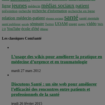
jeunes
médias sociaux
patient
ligne
médecin
recherche d'information
prévention
recherche en ligne
recherche
santé
relation médecin-patient
santé mentale
réseaux sociaux
vidéo
UQAM
séminaire
usage
santé publique
Twitter
usages
Web
suicide
école d'été
YouTube
2.0
éthique
Les classiques ComSanté
L’usage des wikis pour améliorer la pratique en
médecine d’urgence et en traumatologie
mardi 27 mars 2012
Discutons Santé : un site web pour améliorer
l’efficacité des rencontres entre patients et
professionnels de la santé
jeudi 26 février 2015