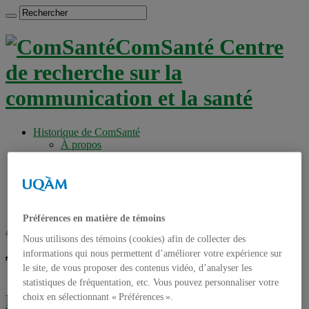
ComSanté Centre
de recherche sur la
communication et la santé
Historique de ComSanté
À propos
Productions
Anciens Membres
Chercheurs réguliers
Chercheurs associés
Étudiants
Préférences en matière de témoins
Accueil
»
Tag archives : FluidSurveys
Nous utilisons des témoins (cookies) afin de collecter des
informations qui nous permettent d’améliorer votre expérience sur
Tag archives :
FluidSurveys
le site, de vous proposer des contenus vidéo, d’analyser les
statistiques de fréquentation, etc. Vous pouvez personnaliser votre
choix en sélectionnant « Préférences ».
Réaliser un questionnaire en ligne : les