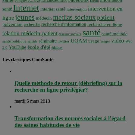
santé
Facebook
information
EEfaussesinfos
congrès ACFAS
forum
Internet
intervention en
santé
internet santé
intervention
jeunes
médias sociaux
patient
ligne
médecin
recherche d'information
prévention
recherche en ligne
recherche
santé
relation médecin-patient
santé mentale
réseaux sociaux
vidéo
UQAM
séminaire
usage
santé publique
Twitter
usages
Web
suicide
école d'été
YouTube
2.0
éthique
Les classiques ComSanté
Quelle méthode de retour (débriefing) sur la
recherche en ligne privilégier?
mardi 5 mars 2013
Transformation des normes sociales à l’égard
des saines habitudes de vie