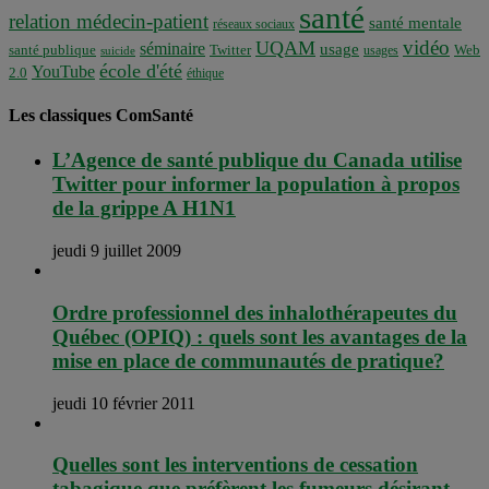
santé
relation médecin-patient
santé mentale
réseaux sociaux
vidéo
UQAM
séminaire
usage
santé publique
Twitter
usages
Web
suicide
école d'été
YouTube
2.0
éthique
Les classiques ComSanté
L’Agence de santé publique du Canada utilise
Twitter pour informer la population à propos
de la grippe A H1N1
jeudi 9 juillet 2009
Ordre professionnel des inhalothérapeutes du
Québec (OPIQ) : quels sont les avantages de la
mise en place de communautés de pratique?
jeudi 10 février 2011
Quelles sont les interventions de cessation
tabagique que préfèrent les fumeurs désirant