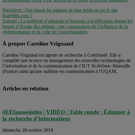
Précédent :
Que disent les patients de leur médecin sur le site
RateMds.com ?
Suivant :
La publicité d’aliments et boissons à la télévision durant les
heures d’écoute des enfants : une comparaison de l’influence de la
réglementation et de celle de l’autorégulation
À propos Caroline Vrignaud
Caroline Vrignaud est agente de recherche à ComSanté. Elle a
complété une licence en management des nouvelles technologies de
l’information et de la communication de l’IUT St-Jérôme–Marseille
(France) ainsi qu'une maîtrise en communication à l'UQAM.
Articles en relation
#EEfaussesinfos | VIDÉO | Table ronde : Éduquer à
la recherche d’informations
dimanche 28 octobre 2018