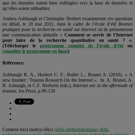
que les données soient bien redirigées vers la base de données et
qu’elles soient utilisables.
Andrea Ashbaugh et Christophe Herbert examineront ces questions
en détail, le 18 mai 2011, dans le cadre de l’école d’été
Bonnes
pratiques pour la recherche en santé sur Internet
où ils présenteront
une communication intitulée «
Comment se servir de l’Internet
pour faire de la recherche quantitative en santé ? ».
(Télécharger le
programme complet de l’école d’été
ou
consulter le programme en ligne
)
Référence:
Ashbaugh R. A., Herbert C. F., Butler L., Brunet A. (2010).
«
A
new frontier : Trauma Research On the Internet
»
. In A. Brunet, A.
R. Asbaugh, et C.F. Herberts (eds.),
Internet use in the aftermath of
trauma
. Ios Press, p.99-120
Contient le(s) mot(s)-clé(s) :
défis méthodologiques
défis
technologiques
école d'été
recherche en ligne
recherche qualitative