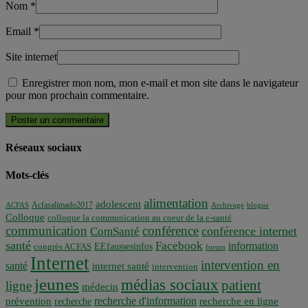
Nom
*
Email
*
Site internet
Enregistrer mon nom, mon e-mail et mon site dans le navigateur
pour mon prochain commentaire.
Réseaux sociaux
Mots-clés
alimentation
adolescent
Acfasalimado2017
ACFAS
Archivage
blogue
Colloque
colloque la communication au coeur de la e-santé
communication
conférence
conférence internet
ComSanté
santé
Facebook
information
EEfaussesinfos
congrès ACFAS
forum
Internet
intervention en
santé
internet santé
intervention
jeunes
médias sociaux
patient
ligne
médecin
recherche d'information
prévention
recherche en ligne
recherche