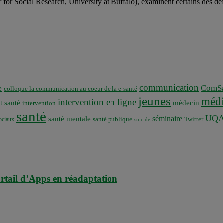
r for Social Research, University at Buffalo), examinent certains des d
communication
ComSa
e
colloque la communication au coeur de la e-santé
jeunes
médi
intervention en ligne
t santé
médecin
intervention
santé
UQ
séminaire
santé mentale
santé publique
ociaux
Twitter
suicide
rtail d’Apps en réadaptation