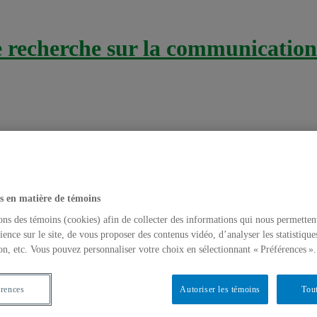
recherche sur la communication 
s en matière de témoins
iques
ons des témoins (cookies) afin de collecter des informations qui nous permetten
ience sur le site, de vous proposer des contenus vidéo, d’analyser les statistique
on, etc. Vous pouvez personnaliser votre choix en sélectionnant « Préférences ».
fis méthodologiques et pratiques
odes de recherche
,
Méthodologie de recherche
,
Vidéos
érences
Autoriser les témoins
Tout