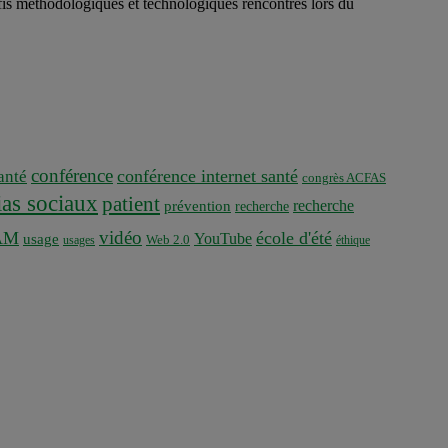
éfis méthodologiques et technologiques rencontrés lors du
conférence
conférence internet santé
nté
congrès ACFAS
as sociaux
patient
recherche
prévention
recherche
vidéo
AM
école d'été
YouTube
usage
usages
Web 2.0
éthique