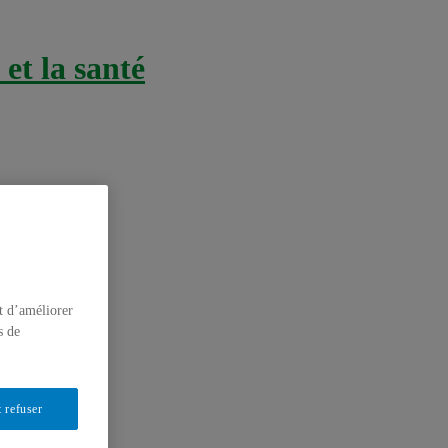
et la santé
t d’améliorer
s de
 refuser