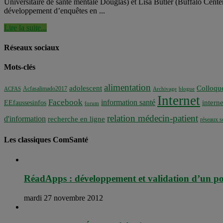
Universitaire de santé mentale Douglas) et Lisa Butler (Buffalo Cente
développement d’enquêtes en ...
Lire la suite...
Réseaux sociaux
Mots-clés
alimentation
adolescent
Colloqu
Acfasalimado2017
ACFAS
Archivage
blogue
Internet
Facebook
information santé
interne
EEfaussesinfos
forum
relation médecin-patient
d'information
recherche en ligne
réseaux s
Les classiques ComSanté
RéadApps : développement et validation d’un po
mardi 27 novembre 2012