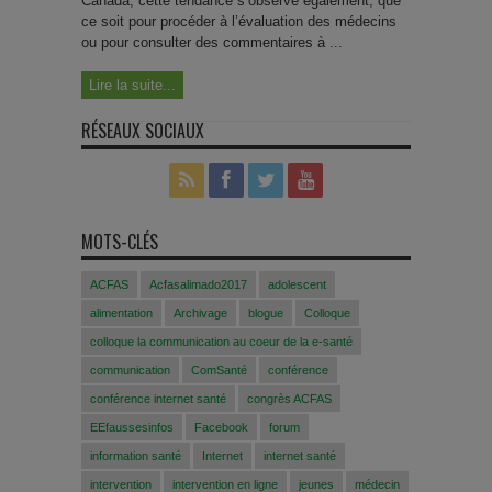
Canada, cette tendance s’observe également, que
ce soit pour procéder à l’évaluation des médecins
ou pour consulter des commentaires à ...
Lire la suite...
RÉSEAUX SOCIAUX
MOTS-CLÉS
ACFAS
Acfasalimado2017
adolescent
alimentation
Archivage
blogue
Colloque
colloque la communication au coeur de la e-santé
communication
ComSanté
conférence
conférence internet santé
congrès ACFAS
EEfaussesinfos
Facebook
forum
information santé
Internet
internet santé
intervention
intervention en ligne
jeunes
médecin