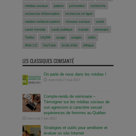
médias sociaux
patient
prévention
recherche
recherche d'information
recherche en ligne
relation médecin-patient
réseaux sociaux
santé
santé mentale
santé publique
suicide
séminaire
Twitter
UQAM
usage
usages
vidéo
Web 2.0
YouTube
école d'été
éthique
LES CLASSIQUES COMSANTÉ
On parle de nous dans les médias !
mercredi 17 mai 2017
Compte-rendu de séminaire –
Témoigner sur les médias sociaux de
son agression à caractère sexuel :
expériences de femmes au Québec
mercredi 7 juin 2017
Stratégies et outils pour améliorer et
évaluer un site Internet