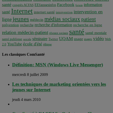
santé
Facebook
information
EEfaussesinfos
congrès ACFAS
forum
Internet
intervention en
santé
internet santé
intervention
jeunes
médias sociaux
patient
ligne
médecin
recherche d'information
prévention
recherche en ligne
recherche
santé
relation médecin-patient
santé mentale
réseaux sociaux
vidéo
UQAM
séminaire
usage
santé publique
Twitter
usages
Web
suicide
école d'été
YouTube
2.0
éthique
Les classiques ComSanté
Définition: MSN (Windows Live Messenger)
mercredi 8 juillet 2009
Les techniques de marketing orientées vers les
jeunes sur Internet
jeudi 4 mars 2010