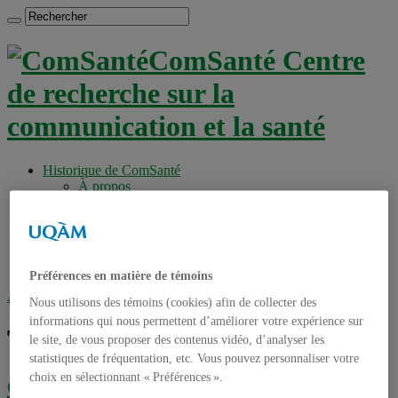
ComSanté Centre
de recherche sur la
communication et la santé
Historique de ComSanté
À propos
Productions
Anciens Membres
Chercheurs réguliers
Chercheurs associés
Étudiants
Préférences en matière de témoins
Accueil
»
Tag archives : IMI
Nous utilisons des témoins (cookies) afin de collecter des
informations qui nous permettent d’améliorer votre expérience sur
Tag archives :
IMI
le site, de vous proposer des contenus vidéo, d’analyser les
statistiques de fréquentation, etc. Vous pouvez personnaliser votre
choix en sélectionnant « Préférences ».
Conférence sur la cyberpsychologie et la