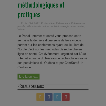
méthodologiques et
pratiques
École d'été 2012
,
Écoles d'été
,
Événements
,
Évènements
passés
,
Méthodes de recherche
,
Méthodologie de recherche
,
Vidéos
Le Portail Internet et santé vous propose cette
semaine la dernière d’une série de trois vidéos
portant sur les conférences ayant eu lieu lors de
l’École d’été sur les méthodes de recherche en
ligne en santé. Cet événement, organisé par l’Axe
Internet et santé du Réseau de recherche en santé
des populations du Québec et par ComSanté, le
Centre de ...
Lire la suite...
RÉSEAUX SOCIAUX