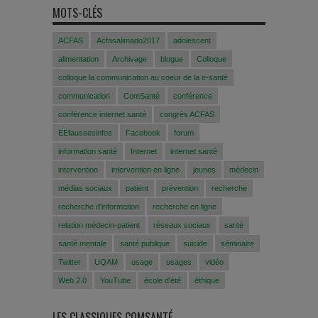
MOTS-CLÉS
ACFAS
Acfasalimado2017
adolescent
alimentation
Archivage
blogue
Colloque
colloque la communication au coeur de la e-santé
communication
ComSanté
conférence
conférence internet santé
congrès ACFAS
EEfaussesinfos
Facebook
forum
information santé
Internet
internet santé
intervention
intervention en ligne
jeunes
médecin
médias sociaux
patient
prévention
recherche
recherche d'information
recherche en ligne
relation médecin-patient
réseaux sociaux
santé
santé mentale
santé publique
suicide
séminaire
Twitter
UQAM
usage
usages
vidéo
Web 2.0
YouTube
école d'été
éthique
LES CLASSIQUES COMSANTÉ