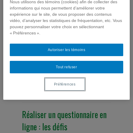
Nous utilisons des témoins (cookies) afin de collecter des
années lumière de Radio-
informations qui nous permettent d’améliorer votre
expérience sur le site, de vous proposer des contenus
Canada
vidéo, d’analyser les statistiques de fréquentation, etc. Vous
pouvez personnaliser votre choix en sélectionnant
Corbeille
,
Revue de presse
« Préférences ».
Deux chercheures de ComSanté, Lise Renaud et
Louise Sauvé, sont interviewées à l'émission Les
Autoriser les témoins
années lumière de la radio de Radio-Canada à la
suite de leur présentation au Forum Mondial des
Sciences Sociales 2013 tenu à Montréal du 13 au
Tout refuser
15 octobre. Le reportage se penche sur la capacité
des jeux ou logiciels informatiques à maintenir ou à
améliorer la ...
Préférences
Lire la suite...
Réaliser un questionnaire en
ligne : les défis