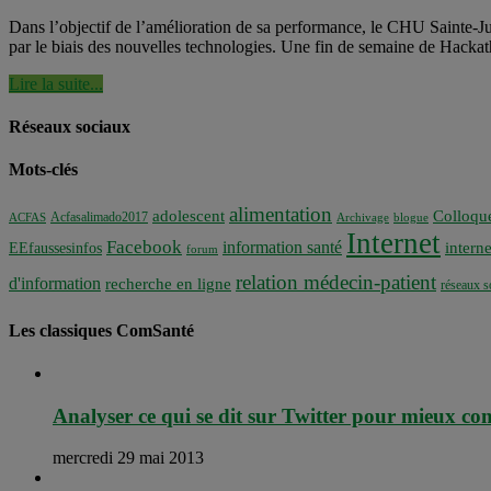
Dans l’objectif de l’amélioration de sa performance, le CHU Sainte-Jus
par le biais des nouvelles technologies. Une fin de semaine de Hackat
Lire la suite...
Réseaux sociaux
Mots-clés
alimentation
adolescent
Colloqu
Acfasalimado2017
ACFAS
Archivage
blogue
Internet
Facebook
information santé
interne
EEfaussesinfos
forum
relation médecin-patient
d'information
recherche en ligne
réseaux s
Les classiques ComSanté
Analyser ce qui se dit sur Twitter pour mieux com
mercredi 29 mai 2013