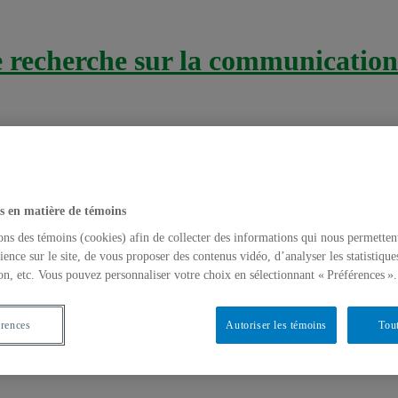
recherche sur la communication 
s en matière de témoins
ons des témoins (cookies) afin de collecter des informations qui nous permetten
ience sur le site, de vous proposer des contenus vidéo, d’analyser les statistique
on, etc. Vous pouvez personnaliser votre choix en sélectionnant « Préférences ».
véritable mouvement d’innovation en sant
érences
Autoriser les témoins
Tout
ntions