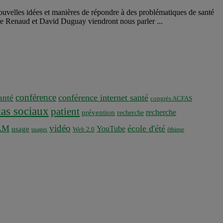
nouvelles idées et manières de répondre à des problématiques de santé
rie Renaud et David Duguay viendront nous parler ...
conférence
conférence internet santé
nté
congrès ACFAS
as sociaux
patient
recherche
prévention
recherche
vidéo
AM
école d'été
YouTube
usage
usages
Web 2.0
éthique