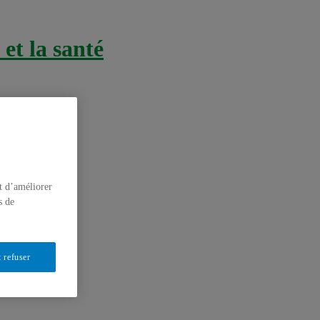
et la santé
t d’améliorer
s de
 refuser