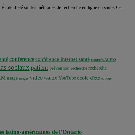
 l’École d’été sur les méthodes de recherche en ligne en santé. Cet
.
conférence
conférence internet santé
nté
congrès ACFAS
as sociaux
patient
recherche
prévention
recherche
vidéo
AM
école d'été
YouTube
usage
usages
Web 2.0
éthique
es latino-américaines de l’Ontario