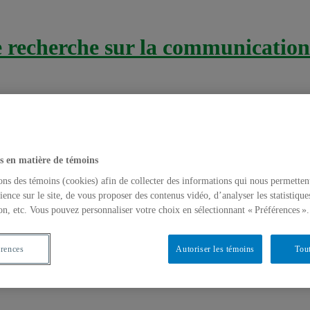
recherche sur la communication 
s en matière de témoins
ons des témoins (cookies) afin de collecter des informations qui nous permetten
ience sur le site, de vous proposer des contenus vidéo, d’analyser les statistique
on, etc. Vous pouvez personnaliser votre choix en sélectionnant « Préférences ».
fis méthodologiques et pratiques
érences
Autoriser les témoins
Tout
odes de recherche
,
Méthodologie de recherche
,
Vidéos