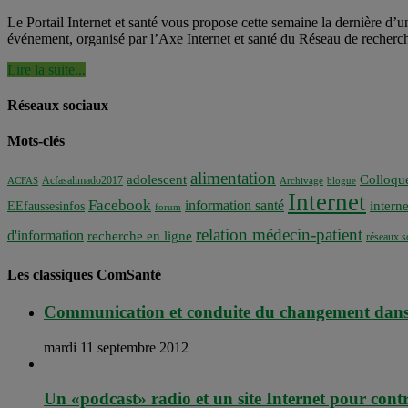
Le Portail Internet et santé vous propose cette semaine la dernière d’un
événement, organisé par l’Axe Internet et santé du Réseau de recherc
Lire la suite...
Réseaux sociaux
Mots-clés
alimentation
adolescent
Colloqu
Acfasalimado2017
ACFAS
Archivage
blogue
Internet
Facebook
information santé
interne
EEfaussesinfos
forum
relation médecin-patient
d'information
recherche en ligne
réseaux s
Les classiques ComSanté
Communication et conduite du changement dans 
mardi 11 septembre 2012
Un «podcast» radio et un site Internet pour contr