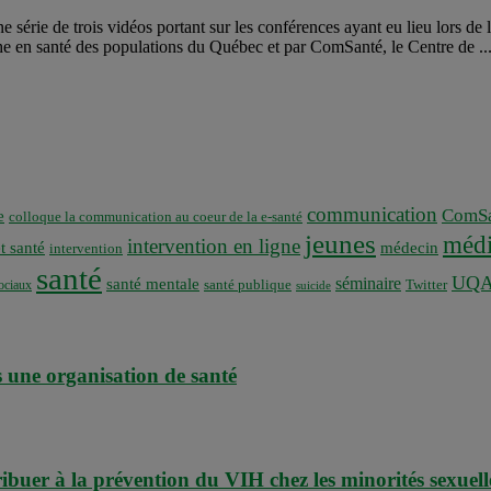
e série de trois vidéos portant sur les conférences ayant eu lieu lors de
he en santé des populations du Québec et par ComSanté, le Centre de ..
communication
ComSa
e
colloque la communication au coeur de la e-santé
jeunes
médi
intervention en ligne
t santé
médecin
intervention
santé
UQ
séminaire
santé mentale
santé publique
ociaux
Twitter
suicide
une organisation de santé
ibuer à la prévention du VIH chez les minorités sexuell