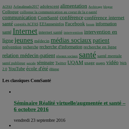
alimentation
adolescent
Acfasalimado2017
ACFAS
Archivage
blogue
Colloque
colloque la communication au coeur de la e-santé
communication
conférence
conférence internet
ComSanté
santé
Facebook
information
EEfaussesinfos
congrès ACFAS
forum
Internet
intervention en
santé
internet santé
intervention
jeunes
médias sociaux
patient
ligne
médecin
recherche d'information
prévention
recherche en ligne
recherche
santé
relation médecin-patient
santé mentale
réseaux sociaux
vidéo
UQAM
séminaire
usage
santé publique
Twitter
usages
Web
suicide
école d'été
YouTube
2.0
éthique
Les classiques ComSanté
Séminaire Réalité virtuelle/augmentée et santé –
6 octobre 2016
vendredi 23 septembre 2016