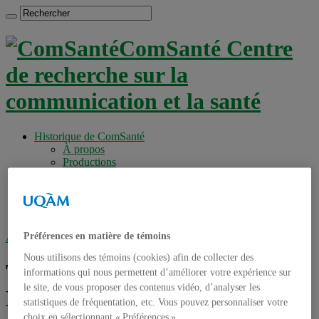
ComSanté Centre
de recherche sur la
communication et la santé
Historique de ComSanté
À propos
Productions
Anciens Membres
Chercheurs réguliers
Chercheurs associés
Étudiants
Préférences en matière de témoins
Accueil
»
Tag archives : Michel Labrecque
Nous utilisons des témoins (cookies) afin de collecter des
Tag archives :
Michel
informations qui nous permettent d’améliorer votre expérience sur
le site, de vous proposer des contenus vidéo, d’analyser les
Labrecque
statistiques de fréquentation, etc. Vous pouvez personnaliser votre
choix en sélectionnant « Préférences ».