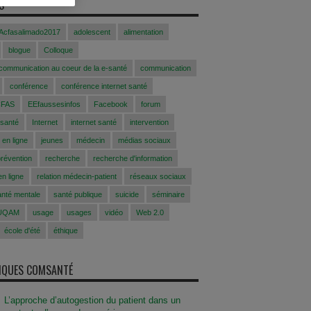
S
Acfasalimado2017
adolescent
alimentation
blogue
Colloque
 communication au coeur de la e-santé
communication
conférence
conférence internet santé
CFAS
EEfaussesinfos
Facebook
forum
 santé
Internet
internet santé
intervention
 en ligne
jeunes
médecin
médias sociaux
prévention
recherche
recherche d'information
n ligne
relation médecin-patient
réseaux sociaux
anté mentale
santé publique
suicide
séminaire
UQAM
usage
usages
vidéo
Web 2.0
école d'été
éthique
SIQUES COMSANTÉ
L’approche d’autogestion du patient dans un