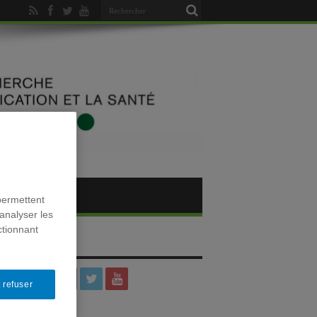
permettent
analyser les
ctionnant
SOCIAUX
 refuser