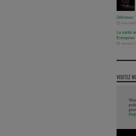
Définition: 
mercredi 8
La santé au
Entreprise
samedi 1 
VISITEZ N
Vou
publ
pro
Pré