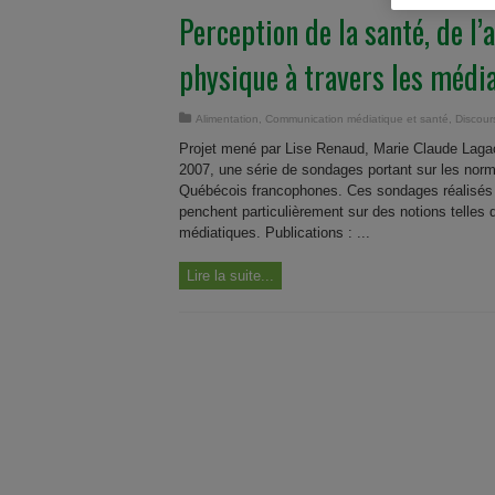
Perception de la santé, de l’a
physique à travers les médi
Alimentation
,
Communication médiatique et santé
,
Discour
Projet mené par Lise Renaud, Marie Claude Laga
2007, une série de sondages portant sur les nor
Québécois francophones. Ces sondages réalisés p
penchent particulièrement sur des notions telles qu
médiatiques. Publications : ...
Lire la suite...