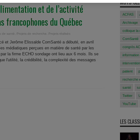
MOTS-CLÉ
limentation et de l’activité
ACFAS
as francophones du Québec
Archivage
colloque la
s de santé
,
Projets de recherche
,
Projets réalisés
ComSanté
cé et Jerôme Elissalde ComSanté a débuté, en avril
congrès A
mes médiatiques perçues en matière de santé par les
ar la firme ECHO sondage ont lieu aux 6 mois. Ils se
information
e l'utilité, la crédibilité, la complexité des messages
intervention
patient
recherche e
santé
s
Twitter
YouTube
LES CLAS