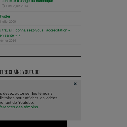
contexte d’usage du numérique
lundi 2 juin 2014
Twitter
 juillet 2009
 travail : connaissez-vous l’accréditation «
 en santé » ?
février 2014
OTRE CHAÎNE YOUTUBE!
s devez autoriser les témoins
icitaires pour afficher les vidéos
venant de Youtube.
férences des témoins