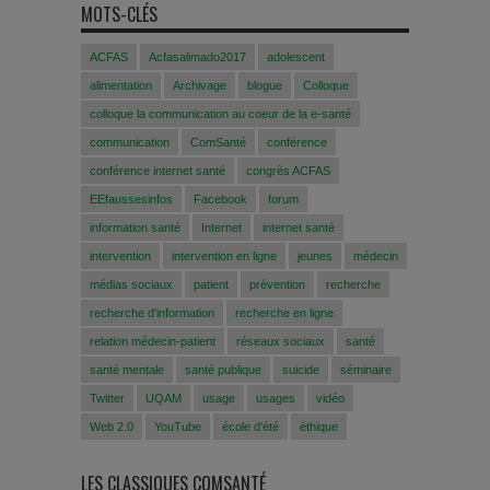
MOTS-CLÉS
ACFAS
Acfasalimado2017
adolescent
alimentation
Archivage
blogue
Colloque
colloque la communication au coeur de la e-santé
communication
ComSanté
conférence
conférence internet santé
congrès ACFAS
EEfaussesinfos
Facebook
forum
information santé
Internet
internet santé
intervention
intervention en ligne
jeunes
médecin
médias sociaux
patient
prévention
recherche
recherche d'information
recherche en ligne
relation médecin-patient
réseaux sociaux
santé
santé mentale
santé publique
suicide
séminaire
Twitter
UQAM
usage
usages
vidéo
Web 2.0
YouTube
école d'été
éthique
LES CLASSIQUES COMSANTÉ