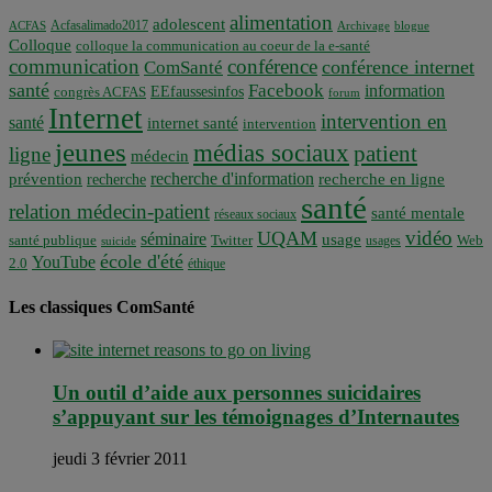
alimentation
adolescent
Acfasalimado2017
ACFAS
Archivage
blogue
Colloque
colloque la communication au coeur de la e-santé
communication
conférence
conférence internet
ComSanté
santé
Facebook
information
EEfaussesinfos
congrès ACFAS
forum
Internet
intervention en
santé
internet santé
intervention
jeunes
médias sociaux
patient
ligne
médecin
recherche d'information
prévention
recherche en ligne
recherche
santé
relation médecin-patient
santé mentale
réseaux sociaux
vidéo
UQAM
séminaire
usage
santé publique
Twitter
usages
Web
suicide
école d'été
YouTube
2.0
éthique
Les classiques ComSanté
Un outil d’aide aux personnes suicidaires
s’appuyant sur les témoignages d’Internautes
jeudi 3 février 2011