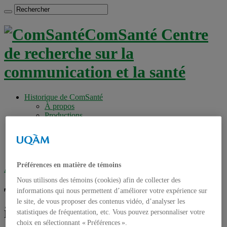
ComSanté Centre
de recherche sur la
communication et la santé
Historique de ComSanté
À propos
Productions
Anciens Membres
Chercheurs réguliers
Chercheurs associés
Étudiants
Préférences en matière de témoins
Accueil
»
Tag archives : pandémie influenza
Nous utilisons des témoins (cookies) afin de collecter des
Tag archives :
pandémie
informations qui nous permettent d’améliorer votre expérience sur
le site, de vous proposer des contenus vidéo, d’analyser les
influenza
statistiques de fréquentation, etc. Vous pouvez personnaliser votre
choix en sélectionnant « Préférences ».