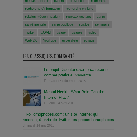
médias sociaux
patient
prévention
recherche
recherche d'information
recherche en ligne
relation médecin-patient
réseaux sociaux
santé
santé mentale
santé publique
suicide
séminaire
Twitter
UQAM
usage
usages
vidéo
Web 2.0
YouTube
école d'été
éthique
LES CLASSIQUES COMSANTÉ
Le projet DiscutonsSanté.ca reconnu
comme pratique innovante
mardi 18 décembre 2018
Mental Health: What Role Can the
Internet Play?
jeudi 14 avril 2011
NoHomophobes.com: un site Internet qui
recense, à partir de Twitter, les propos homophobes
mardi 14 mai 2013