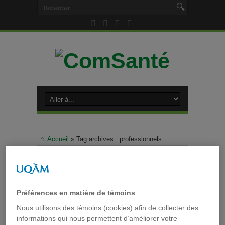
Accueil
»
Tag archives : professionnels
Tag archives :
professionnels
Un carnet-synthèse sur les
Préférences en matière de témoins
Nous utilisons des témoins (cookies) afin de collecter des
méthodes de recherche en
informations qui nous permettent d’améliorer votre