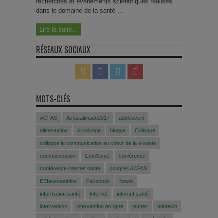
recherches et événements scientifiques réalisés
dans le domaine de la santé ...
Lire la suite...
RÉSEAUX SOCIAUX
MOTS-CLÉS
ACFAS
Acfasalimado2017
adolescent
alimentation
Archivage
blogue
Colloque
colloque la communication au coeur de la e-santé
communication
ComSanté
conférence
conférence internet santé
congrès ACFAS
EEfaussesinfos
Facebook
forum
information santé
Internet
internet santé
intervention
intervention en ligne
jeunes
médecin