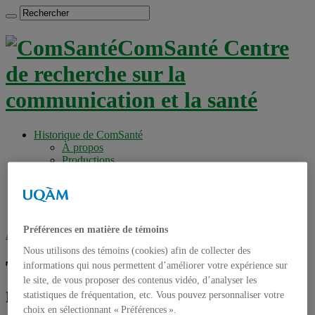
ComSanté Centre
de recherche sur la
communication et la santé
Historique de ComSanté
À propos
Productions
Anciens Membres
Chercheurs réguliers
Chercheurs associés
Étudiants
Préférences en matière de témoins
Accueil
»
Tag archives : programme de marche
Nous utilisons des témoins (cookies) afin de collecter des
Tag archives :
programme de
informations qui nous permettent d’améliorer votre expérience sur
le site, de vous proposer des contenus vidéo, d’analyser les
marche
statistiques de fréquentation, etc. Vous pouvez personnaliser votre
choix en sélectionnant « Préférences ».