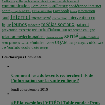
Colloque
colloque la communication au coeur de la e-santé
communication
conférence
conférence internet
ComSanté
santé
Facebook
information
EEfaussesinfos
congrès ACFAS
forum
Internet
intervention en
santé
internet santé
intervention
jeunes
médias sociaux
patient
ligne
médecin
recherche d'information
prévention
recherche en ligne
recherche
santé
relation médecin-patient
santé mentale
réseaux sociaux
vidéo
UQAM
séminaire
usage
santé publique
Twitter
usages
Web
suicide
école d'été
YouTube
2.0
éthique
Les classiques ComSanté
Comment les adolescents recherchent-ils de
l’information sur la santé en ligne ?
lundi 26 septembre 2016
#EEfaussesinfos | VIDÉO | Table ronde : Peut-