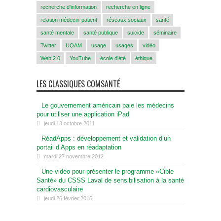
recherche d'information
recherche en ligne
relation médecin-patient
réseaux sociaux
santé
santé mentale
santé publique
suicide
séminaire
Twitter
UQAM
usage
usages
vidéo
Web 2.0
YouTube
école d'été
éthique
LES CLASSIQUES COMSANTÉ
Le gouvernement américain paie les médecins
pour utiliser une application iPad
jeudi 13 octobre 2011
RéadApps : développement et validation d’un
portail d’Apps en réadaptation
mardi 27 novembre 2012
Une vidéo pour présenter le programme «Cible
Santé» du CSSS Laval de sensibilisation à la santé
cardiovasculaire
jeudi 26 février 2015