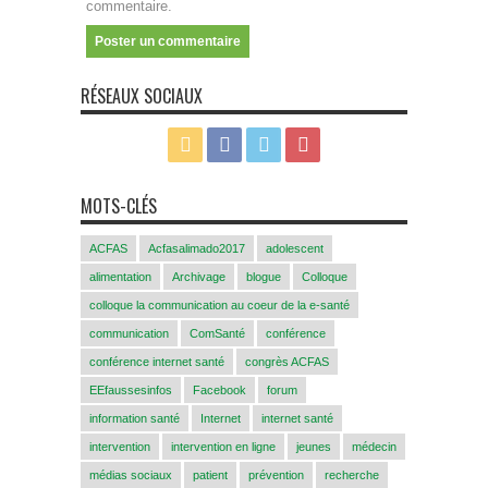
commentaire.
RÉSEAUX SOCIAUX
MOTS-CLÉS
ACFAS
Acfasalimado2017
adolescent
alimentation
Archivage
blogue
Colloque
colloque la communication au coeur de la e-santé
communication
ComSanté
conférence
conférence internet santé
congrès ACFAS
EEfaussesinfos
Facebook
forum
information santé
Internet
internet santé
intervention
intervention en ligne
jeunes
médecin
médias sociaux
patient
prévention
recherche