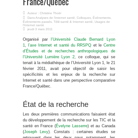
France/Québec
Auteur :
Christine Thoër
Dans
Analyses de l'internet santé
,
Colloques
,
Événements
,
Évènements passés
,
Télé-santé & Internet santé
,
Usages de
l'Internet santé
jeudi 3 mars 2011
Organisé par
l’Université Claude Bernard Lyon
1
,
l’axe Internet et santé du RRSPQ
et le
Centre
d’Études et de recherches anthropologiques de
l’Université Lumière Lyon 2
, ce colloque, qui se
tenait à la médiathèque de l’Université Lyon 1, le 21
février 2011, avait pour objectif de saisir les
spécificités et les enjeux de la recherche sur
Internet et santé dans une perspective comparative
France/Québec.
État de la recherche
Les deux premières communications faisaient état
du développement de la recherche sur les TIC et la
santé en France (
Évelyne Lasserre
) et au Canada
(
Joseph Levy
). Constats : certaines études se
retrouvent dans les deux pays notamment, les