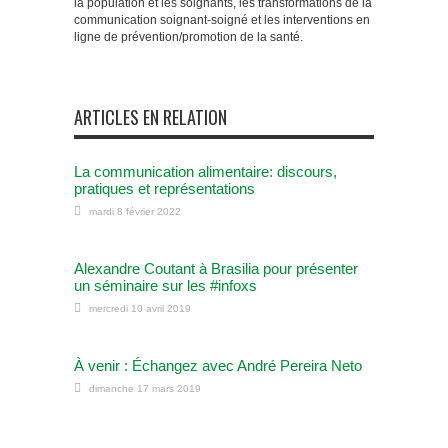
la population et les soignants, les transformations de la
communication soignant-soigné et les interventions en
ligne de prévention/promotion de la santé.
ARTICLES EN RELATION
La communication alimentaire: discours,
pratiques et représentations
mardi 8 février 2022
Alexandre Coutant à Brasilia pour présenter
un séminaire sur les #infoxs
mercredi 10 avril 2019
À venir : Échangez avec André Pereira Neto
dimanche 17 mars 2019