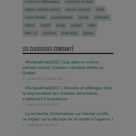
recherche d'information
recherche en ligne
relation médecin-patient
réseaux sociaux
santé
santé mentale
santé publique
suicide
séminaire
Twitter
UQAM
usage
usages
vidéo
Web 2.0
YouTube
école d'été
éthique
LES CLASSIQUES COMSANTÉ
#Acfasalimado2017 | Les ados en cuisine :
portraits croisés d’ateliers culinaires offerts au
Québec
vendredi 13 octobre 2017
#Acfasalimado2017 | Tensions et arbitrages dans
la responsabilité des marques alimentaires
s’adressant à la jeunesse
mardi 31 octobre 2017
La recherche d’informations sur Internet a-t-elle
un impact sur la décision de se rendre à l’urgence ?
lundi 30 janvier 2012