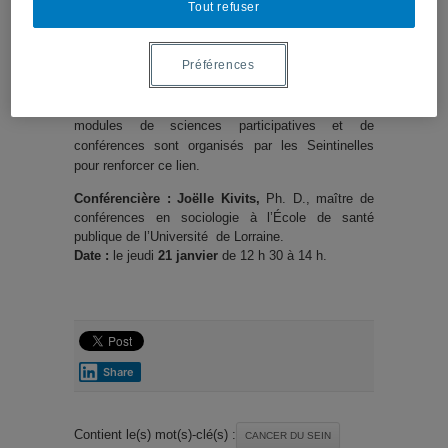
dédiée à tous les cancers en France. Le
Tout refuser
recrutement de volontaires se fait
sur
www.seintinelles.com
. L’animation de la
Préférences
communauté et la création d’outils facilitatant la
collaboration volontaires-chercheurs, de même que
l’administration de questionnaires en ligne, de
modules de sciences participatives et de
conférences sont organisés par les Seintinelles
pour renforcer ce lien.
Conférencière :
Joëlle Kivits,
Ph. D., maître de
conférences en sociologie à l’École de santé
publique de l’Université de Lorraine.
Date :
le jeudi
21 janvier
de
12 h 30 à 14 h.
Share
Contient le(s) mot(s)-clé(s) :
CANCER DU SEIN