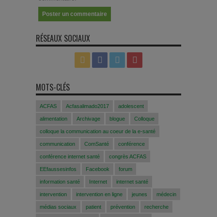
RÉSEAUX SOCIAUX
MOTS-CLÉS
ACFAS
Acfasalimado2017
adolescent
alimentation
Archivage
blogue
Colloque
colloque la communication au coeur de la e-santé
communication
ComSanté
conférence
conférence internet santé
congrès ACFAS
EEfaussesinfos
Facebook
forum
information santé
Internet
internet santé
intervention
intervention en ligne
jeunes
médecin
médias sociaux
patient
prévention
recherche