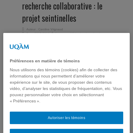
recherche collaborative : le
projet seintinelles
Auteur :
Caroline Vrignaud
Dans
2015-2016
,
Événements
,
Méthodes de recherche
,
Séminaires
jeudi 14 janvier 2016
Séminaire organisé par ComSanté et
Préférences en matière de témoins
le regroupement Tic et santé
Nous utilisons des témoins (cookies) afin de collecter des
Au-delà
informations qui nous permettent d’améliorer votre
des
expérience sur le site, de vous proposer des contenus
besoins financiers, les chercheurs ont besoins de
vidéo, d’analyser les statistiques de fréquentation, etc. Vous
participants à leurs études. Bien souvent,
pouvez personnaliser votre choix en sélectionnant
l’inclusion de volontaires est laborieuse, ce qui peut
« Préférences ».
mettre en péril la faisabilité de certaines
recherches. La mission de seintinelles.com est
d’accélérer la recherche grâce à une collaboration
Autoriser les témoins
plus étroite entre citoyens et chercheurs via la
première plateforme de recherche collaborative