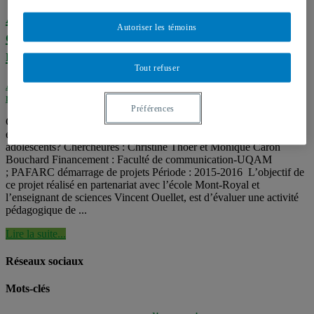
Analyse d’un projet de production de
Autoriser les témoins
capsules vidéo sur l’alimentation en
milieu scolaire
Tout refuser
Alimentation
,
Communication médiatique et santé
,
Projets de
recherche
,
Projets en cours
Préférences
Comment évaluer les impacts de la production de vidéo par les
élèves sur le développement des compétences culinaires chez les
adolescents? Chercheures : Christine Thoër et Monique Caron
Bouchard Financement : Faculté de communication-UQAM
; PAFARC démarrage de projets Période : 2015-2016 L’objectif de
ce projet réalisé en partenariat avec l’école Mont-Royal et
l’enseignant de sciences Vincent Ouellet, est d’évaluer une activité
pédagogique de ...
Lire la suite...
Réseaux sociaux
Mots-clés