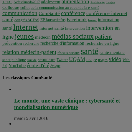
alimentation
adolescent
Acfasalimado2017
ACFAS
Archivage
blogue
Colloque
colloque la communication au coeur de la e-santé
communication
conférence
conférence internet
ComSanté
santé
Facebook
information
EEfaussesinfos
congrès ACFAS
forum
Internet
intervention en
santé
internet santé
intervention
jeunes
médias sociaux
patient
ligne
médecin
recherche d'information
prévention
recherche en ligne
recherche
santé
relation médecin-patient
santé mentale
réseaux sociaux
vidéo
UQAM
séminaire
usage
santé publique
Twitter
usages
Web
suicide
école d'été
YouTube
2.0
éthique
Les classiques ComSanté
Le monde, une vaste clinique : cybersanté et
mondialisation numérique
mardi 5 avril 2016