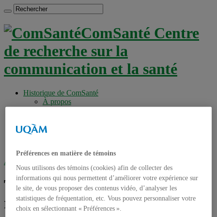
ComSanté Centre
de recherche sur la
communication et la santé
Historique de ComSanté
À propos
Productions
Anciens Membres
Chercheurs réguliers
Chercheurs associés
Étudiants
Préférences en matière de témoins
Accueil
»
Tag archives : Projet de recherche
Nous utilisons des témoins (cookies) afin de collecter des
informations qui nous permettent d’améliorer votre expérience sur
Tag archives :
Projet de
le site, de vous proposer des contenus vidéo, d’analyser les
recherche
statistiques de fréquentation, etc. Vous pouvez personnaliser votre
choix en sélectionnant « Préférences ».