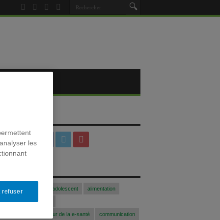
SOCIAUX
permettent
analyser les
ctionnant
S
Acfasalimado2017
adolescent
alimentation
 refuser
blogue
Colloque
 communication au coeur de la e-santé
communication