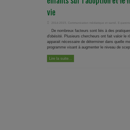
vie
2014-2015
,
Communication médiatique et santé
,
E-parent
De nombreux facteurs sont liés à des pratique
d'obésité. Plusieurs chercheurs ont fait valoir le r
apparait nécessaire de déterminer dans quelle me
programme visant à augmenter le niveau de scept
Lire la suite...