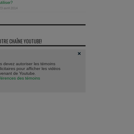
utiliser?
23 avril 2014
OTRE CHAÎNE YOUTUBE!
s devez autoriser les témoins
icitaires pour afficher les vidéos
venant de Youtube.
férences des témoins