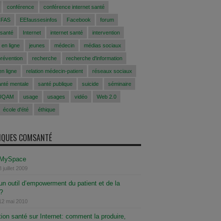
conférence
conférence internet santé
CFAS
EEfaussesinfos
Facebook
forum
 santé
Internet
internet santé
intervention
 en ligne
jeunes
médecin
médias sociaux
prévention
recherche
recherche d'information
n ligne
relation médecin-patient
réseaux sociaux
anté mentale
santé publique
suicide
séminaire
UQAM
usage
usages
vidéo
Web 2.0
école d'été
éthique
SIQUES COMSANTÉ
: MySpace
 juillet 2009
 un outil d’empowerment du patient et de la
 ?
12 mai 2010
tion santé sur Internet: comment la produire,