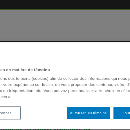
EMBRES
RÉSEAUX 
ces en matière de témoins
sons des témoins (cookies) afin de collecter des informations qui nous 
r votre expérience sur le site, de vous proposer des contenus vidéo, d’
es de fréquentation, etc. Vous pouvez personnaliser votre choix en séle
nces ».
MOTS-CLÉ
me des parents relativement aux
ACFAS
érences
Autoriser les témoins
Tout
e la communication parents-
Archivage
 maintien de saines habitudes de
colloque la