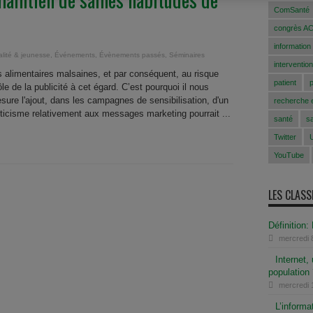
ComSanté
congrès A
information
alité & jeunesse
,
Événements
,
Évènements passés
,
Séminaires
intervention
s alimentaires malsaines, et par conséquent, au risque
patient
ôle de la publicité à cet égard. C’est pourquoi il nous
sure l'ajout, dans les campagnes de sensibilisation, d'un
recherche e
icisme relativement aux messages marketing pourrait ...
santé
s
Twitter
YouTube
LES CLAS
Définition
mercredi 8
Internet,
population
mercredi 
L’informa