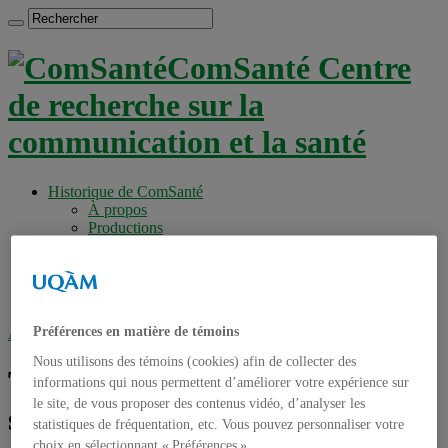
ComSanté Centre
de recherche sur la
communication et la santé
Historique de ComSanté
À propos
Productions
Anciens Membres
Chercheurs réguliers
Chercheurs associés
Étudiants
Préférences en matière de témoins
Accueil
»
Tag archives : Sciences de la santé
Nous utilisons des témoins (cookies) afin de collecter des
Tag archives :
Sciences de la
informations qui nous permettent d’améliorer votre expérience sur
le site, de vous proposer des contenus vidéo, d’analyser les
santé
statistiques de fréquentation, etc. Vous pouvez personnaliser votre
choix en sélectionnant « Préférences ».