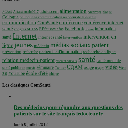
alimentation
adolescent
Acfasalimado2017
ACFAS
Archivage
blogue
Colloque
colloque la communication au coeur de la e-santé
communication
conférence
conférence internet
ComSanté
santé
Facebook
information
EEfaussesinfos
congrès ACFAS
forum
Internet
intervention en
santé
internet santé
intervention
jeunes
médias sociaux
patient
ligne
médecin
recherche d'information
prévention
recherche en ligne
recherche
santé
relation médecin-patient
santé mentale
réseaux sociaux
vidéo
UQAM
séminaire
usage
santé publique
Twitter
usages
Web
suicide
école d'été
YouTube
2.0
éthique
Les classiques ComSanté
Des médecins pour répondre aux questions des
patients sur le site français ledocteur.fr
lundi 9 juillet 2012