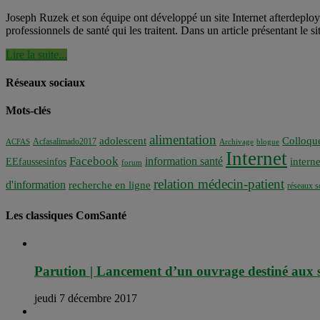
Joseph Ruzek et son équipe ont développé un site Internet afterdeploym
professionnels de santé qui les traitent. Dans un article présentant le s
Lire la suite...
Réseaux sociaux
Mots-clés
alimentation
adolescent
Colloqu
Acfasalimado2017
ACFAS
Archivage
blogue
Internet
Facebook
information santé
interne
EEfaussesinfos
forum
relation médecin-patient
d'information
recherche en ligne
réseaux s
Les classiques ComSanté
Parution | Lancement d’un ouvrage destiné aux so
jeudi 7 décembre 2017