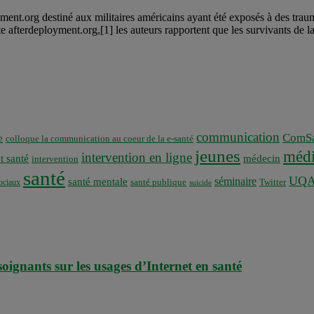
ent.org destiné aux militaires américains ayant été exposés à des traum
ite afterdeployment.org,[1] les auteurs rapportent que les survivants de la 
communication
ComSa
e
colloque la communication au coeur de la e-santé
jeunes
médi
intervention en ligne
t santé
médecin
intervention
santé
UQ
séminaire
santé mentale
santé publique
ociaux
Twitter
suicide
ignants sur les usages d’Internet en santé