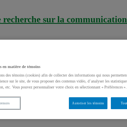
recherche sur la communication 
s en matière de témoins
ons des témoins (cookies) afin de collecter des informations qui nous permetten
ience sur le site, de vous proposer des contenus vidéo, d’analyser les statistique
on, etc. Vous pouvez personnaliser votre choix en sélectionnant « Préférences ».
on auprès des militaires exposés à des trauma
érences
Autoriser les témoins
Tout