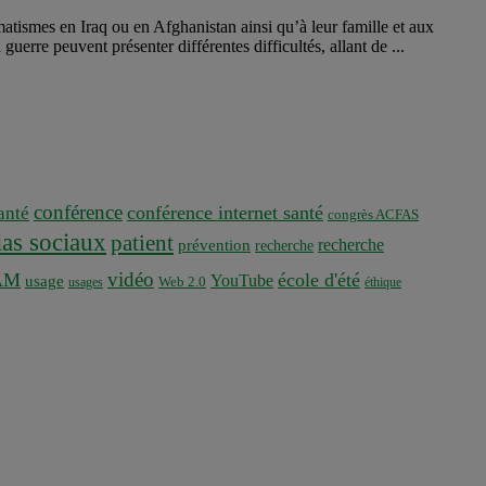
atismes en Iraq ou en Afghanistan ainsi qu’à leur famille et aux
guerre peuvent présenter différentes difficultés, allant de ...
conférence
conférence internet santé
nté
congrès ACFAS
as sociaux
patient
recherche
prévention
recherche
vidéo
AM
école d'été
YouTube
usage
usages
Web 2.0
éthique