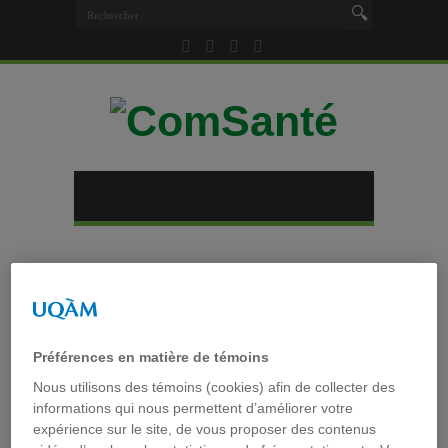
Accueil
»
Tag archives : Université
Tag archives :
Université
Préférences en matière de témoins
Enjeux et défis liés aux
Nous utilisons des témoins (cookies) afin de collecter des
informations qui nous permettent d’améliorer votre
communautés LGBT : la
expérience sur le site, de vous proposer des contenus