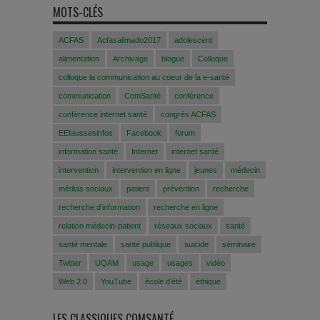
MOTS-CLÉS
ACFAS
Acfasalimado2017
adolescent
alimentation
Archivage
blogue
Colloque
colloque la communication au coeur de la e-santé
communication
ComSanté
conférence
conférence internet santé
congrès ACFAS
EEfaussesinfos
Facebook
forum
information santé
Internet
internet santé
intervention
intervention en ligne
jeunes
médecin
médias sociaux
patient
prévention
recherche
recherche d'information
recherche en ligne
relation médecin-patient
réseaux sociaux
santé
santé mentale
santé publique
suicide
séminaire
Twitter
UQAM
usage
usages
vidéo
Web 2.0
YouTube
école d'été
éthique
LES CLASSIQUES COMSANTÉ