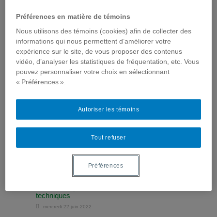
Préférences en matière de témoins
Nous utilisons des témoins (cookies) afin de collecter des
informations qui nous permettent d’améliorer votre
expérience sur le site, de vous proposer des contenus
Précédent :
vidéo, d’analyser les statistiques de fréquentation, etc. Vous
Carl Mörch, membre de ComSanté,
pouvez personnaliser votre choix en sélectionnant
cité dans Radio Canada International
« Préférences ».
À PROPOS ALEXANDRA PELLETIER
Autoriser les témoins
Tout refuser
ARTICLES EN RELATION
Préférences
Fausses nouvelles: un symptôme de la
difficulté d’appréhender les questions de santé
comme les phénomènes sociaux e
techniques
mercredi 22 juin 2022