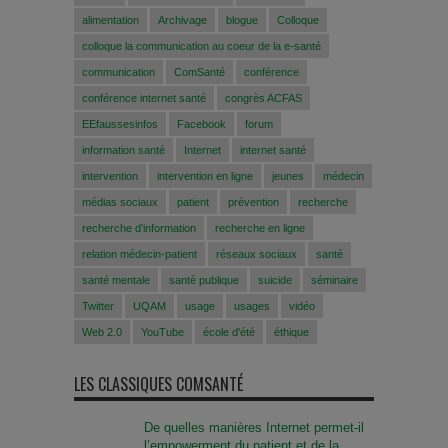
alimentation
Archivage
blogue
Colloque
colloque la communication au coeur de la e-santé
communication
ComSanté
conférence
conférence internet santé
congrès ACFAS
EEfaussesinfos
Facebook
forum
information santé
Internet
internet santé
intervention
intervention en ligne
jeunes
médecin
médias sociaux
patient
prévention
recherche
recherche d'information
recherche en ligne
relation médecin-patient
réseaux sociaux
santé
santé mentale
santé publique
suicide
séminaire
Twitter
UQAM
usage
usages
vidéo
Web 2.0
YouTube
école d'été
éthique
LES CLASSIQUES COMSANTÉ
De quelles manières Internet permet-il
l’empowerment du patient et de la