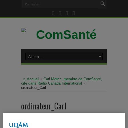
Accueil
»
Carl Mörch, membre de ComSanté,
cité dans Radio Canada International
»
ordinateur_Carl
ordinateur_Carl
Auteur :
Alexandra Pelletier
Dans
vendredi 4 janvier 2019