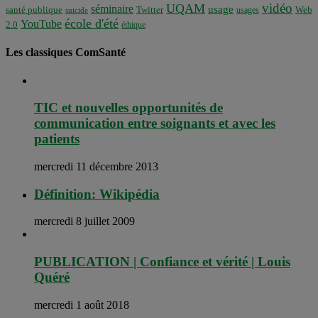
vidéo
UQAM
séminaire
usage
santé publique
Twitter
usages
Web
suicide
école d'été
YouTube
2.0
éthique
Les classiques ComSanté
TIC et nouvelles opportunités de
communication entre soignants et avec les
patients
mercredi 11 décembre 2013
Définition: Wikipédia
mercredi 8 juillet 2009
PUBLICATION | Confiance et vérité | Louis
Quéré
mercredi 1 août 2018