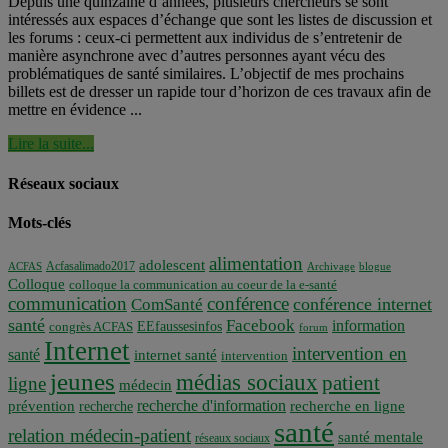
Depuis une quinzaine d’années, plusieurs chercheurs se sont
intéressés aux espaces d’échange que sont les listes de discussion et
les forums : ceux-ci permettent aux individus de s’entretenir de
manière asynchrone avec d’autres personnes ayant vécu des
problématiques de santé similaires. L’objectif de mes prochains
billets est de dresser un rapide tour d’horizon de ces travaux afin de
mettre en évidence ...
Lire la suite...
Réseaux sociaux
Mots-clés
alimentation
adolescent
Acfasalimado2017
ACFAS
Archivage
blogue
Colloque
colloque la communication au coeur de la e-santé
communication
conférence
conférence internet
ComSanté
santé
Facebook
information
EEfaussesinfos
congrès ACFAS
forum
Internet
intervention en
santé
internet santé
intervention
jeunes
médias sociaux
patient
ligne
médecin
recherche d'information
prévention
recherche en ligne
recherche
santé
relation médecin-patient
santé mentale
réseaux sociaux