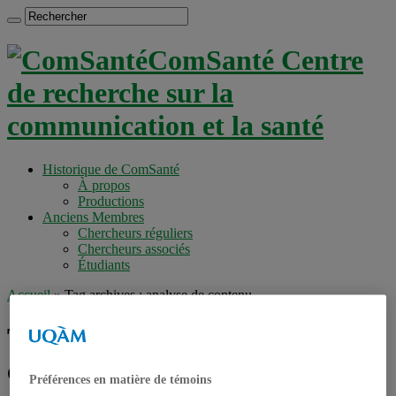
ComSanté Centre
de recherche sur la
communication et la santé
Historique de ComSanté
À propos
Productions
Anciens Membres
Chercheurs réguliers
Chercheurs associés
Étudiants
Accueil
»
Tag archives : analyse de contenu
Tag archives :
analyse de
contenu
Préférences en matière de témoins