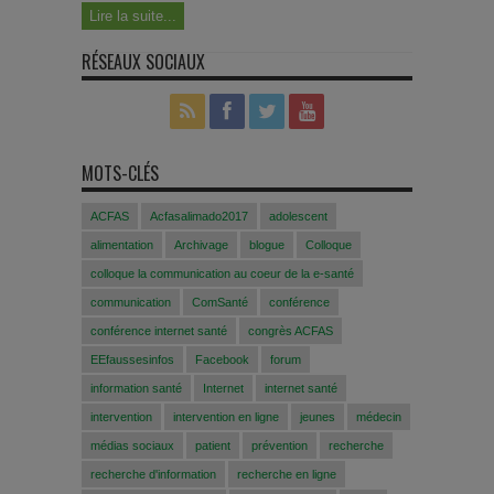
Lire la suite...
RÉSEAUX SOCIAUX
MOTS-CLÉS
ACFAS
Acfasalimado2017
adolescent
alimentation
Archivage
blogue
Colloque
colloque la communication au coeur de la e-santé
communication
ComSanté
conférence
conférence internet santé
congrès ACFAS
EEfaussesinfos
Facebook
forum
information santé
Internet
internet santé
intervention
intervention en ligne
jeunes
médecin
médias sociaux
patient
prévention
recherche
recherche d'information
recherche en ligne