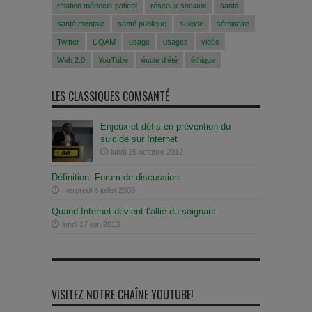
relation médecin-patient
réseaux sociaux
santé
santé mentale
santé publique
suicide
séminaire
Twitter
UQAM
usage
usages
vidéo
Web 2.0
YouTube
école d'été
éthique
LES CLASSIQUES COMSANTÉ
Enjeux et défis en prévention du
suicide sur Internet
lundi 15 octobre 2012
Définition: Forum de discussion
mercredi 8 juillet 2009
Quand Internet devient l’allié du soignant
lundi 17 juin 2013
VISITEZ NOTRE CHAÎNE YOUTUBE!