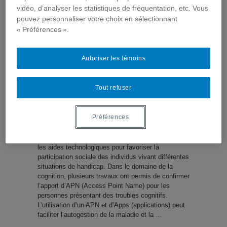
vidéo, d’analyser les statistiques de fréquentation, etc. Vous
en réadaptation
pouvez personnaliser votre choix en sélectionnant
« Préférences ».
Acfas 2012
,
Colloques
,
Événements
,
Évènements passés
,
Exemples d'interventions
,
Médias & réseaux sociaux
,
Vidéos
Autoriser les témoins
Tout refuser
Préférences
Les ergothérapeutes ont toujours mis à contribution
les aides technologiques pour favoriser la
participation sociale des individus vivant différentes
situations de handicap. Dans le domaine de la
cognition, plusieurs travaux ont permis de confirmer
l’apport d’APN (Access Point Name) pour les
personnes présentant des troubles cognitifs.
L’utilisation d’un APN et d’Apps (applications) peut
faciliter l’autogestion de la maladie et la ...