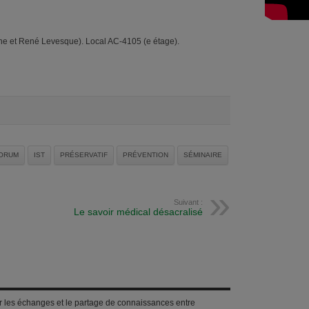
ine et René Levesque). Local AC-4105 (e étage).
ORUM
IST
PRÉSERVATIF
PRÉVENTION
SÉMINAIRE
Suivant :
Le savoir médical désacralisé
iser les échanges et le partage de connaissances entre