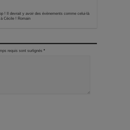
 top ! Il devrait y avoir des évènements comme celui-là
à Cécile ! Romain
mps requis sont surlignés
*