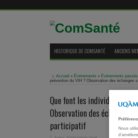
HISTORIQUE DE COMSANTÉ
ANCIENS ME
Accueil
»
Événements
»
Évènements passés
prévention du VIH ? Observation des échanges sur
Que font les individus des 
Observation des échanges su
Préféren
participatif
Nous utili
d’améliore
Auteur :
Portail Internet Santé