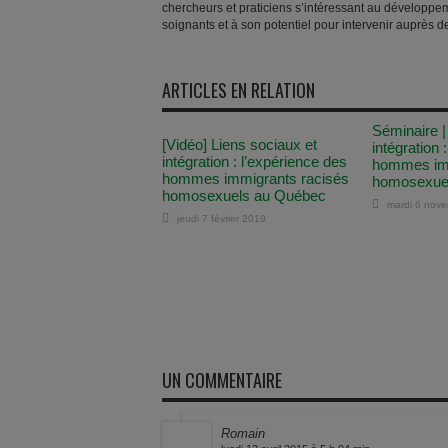
chercheurs et praticiens s’intéressant au développem
soignants et à son potentiel pour intervenir auprès d
ARTICLES EN RELATION
Séminaire |
[Vidéo] Liens sociaux et
intégration 
intégration : l’expérience des
hommes imm
hommes immigrants racisés
homosexue
homosexuels au Québec
mardi 6 nov
jeudi 7 février 2019
UN COMMENTAIRE
Romain