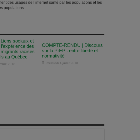
ent des usages de l’internet santé par les populations et les
es populations.
 Liens sociaux et
COMPTE-RENDU | Discours
: l’expérience des
sur la PrEP : entre liberté et
igrants racisés
normativité
ls au Québec
mercredi 4 juillet 2018
embre 2018