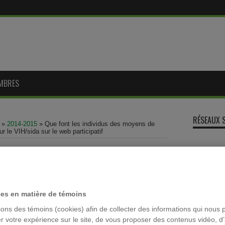
MBRES
RÉSEAUX 
»
2014-2015
»
Que font les individus des moyens de
 le VIH/sida sur le web participatif
moyens de prévention du VIH ?
MOTS-CLÉ
r le VIH/sida sur le web
ces en matière de témoins
ACFAS
Archivage
sons des témoins (cookies) afin de collecter des informations qui nous 
r votre expérience sur le site, de vous proposer des contenus vidéo, d’
colloque la